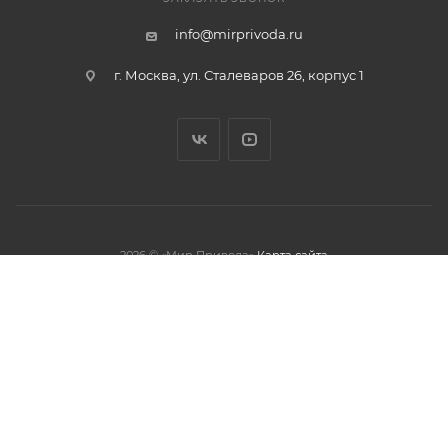
info@mirprivoda.ru
г. Москва, ул. Сталеваров 26, корпус 1
2026 © «Мир Привода»
Карта сайта
олжая использовать данный сайт,
тношении обработки персональных