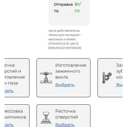
Вт/
Отправка
Пт
ТК
Цена действительна
только для интернет-
магазина и может
отличаться от цен в
розничных магазинах
сточка
Изготовление
Зака
верстий и
зажимного
зубч
готовление
винта
коле
он паза
Выбрать
Выб
брать
прессовка
Расточка
одшипников
отверстий
брать
Выбрать