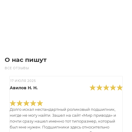
472
₽
/шт
В корзину
О нас пишут
ВСЕ ОТЗЫВЫ
17 ИЮЛЯ 2025
Авилов Н. Н.
Долго искал нестандартный роликовый подшипник,
нигде не могу найти. Зашел на сайт «Мир привода» и
почти сразу нашел именно тот типоразмер, который
был мне нужен. Подшипники здесь относительно