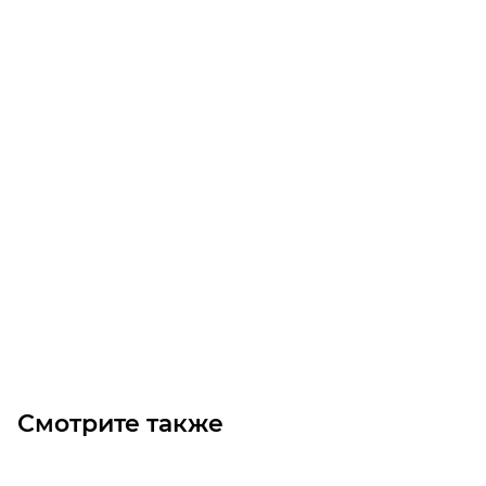
Насос для масла Gespasa EA 50
Уточните наличие
Цена по запросу
Под заказ
Смотрите также