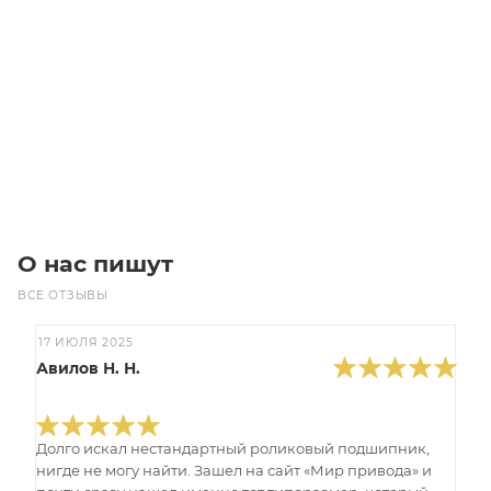
PL2070/7 815L7 MICROV Ремень (Gates)
Уточните наличие
Цена по запросу
Под заказ
О нас пишут
ВСЕ ОТЗЫВЫ
17 ИЮЛЯ 2025
Авилов Н. Н.
Долго искал нестандартный роликовый подшипник,
нигде не могу найти. Зашел на сайт «Мир привода» и