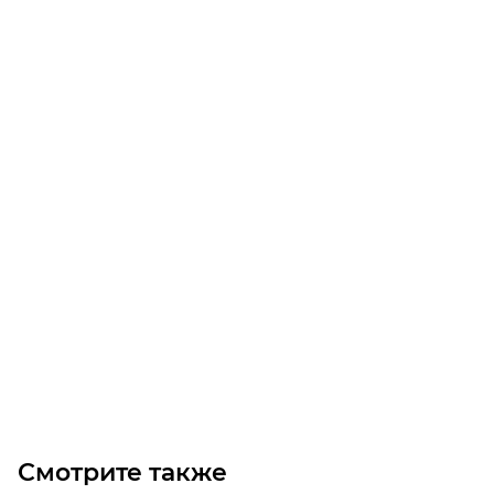
Электродвигатель трехфазный GM2E 315 M 2c (160/3000)
Уточните наличие
Цена по запросу
Под заказ
Смотрите также