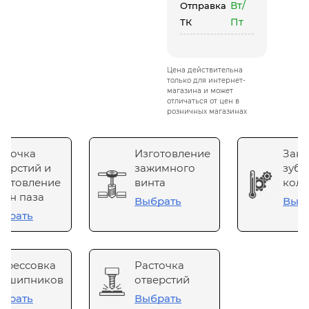
Вт/
Отправка
Пт
ТК
Цена действительна
только для интернет-
магазина и может
отличаться от цен в
розничных магазинах
сточка
Изготовление
Зака
верстий и
зажимного
зубч
готовление
винта
коле
он паза
Выбрать
Выб
брать
прессовка
Расточка
одшипников
отверстий
брать
Выбрать