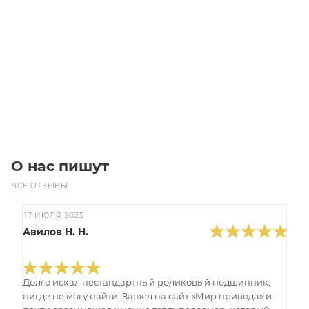
GT3 475 5MGT 2800 Викель (Gates)
Уточните наличие
Цена по запросу
Под заказ
О нас пишут
ВСЕ ОТЗЫВЫ
17 ИЮЛЯ 2025
Авилов Н. Н.
Долго искал нестандартный роликовый подшипник,
нигде не могу найти. Зашел на сайт «Мир привода» и