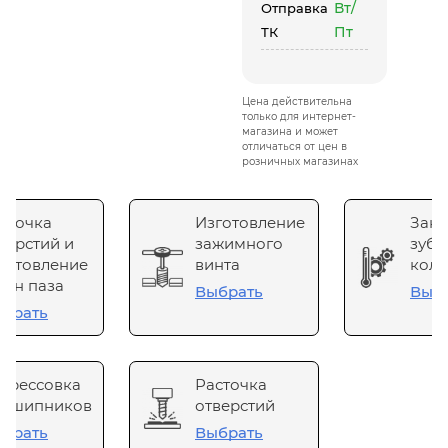
Вт/
Отправка
Пт
ТК
Цена действительна
только для интернет-
магазина и может
отличаться от цен в
розничных магазинах
сточка
Изготовление
Зака
верстий и
зажимного
зубч
готовление
винта
коле
он паза
Выбрать
Выб
брать
прессовка
Расточка
одшипников
отверстий
брать
Выбрать