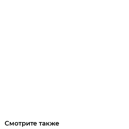
Натяжитель для двухрядной цепи ASGE3-1 1/4
Уточните наличие
5 020
₽
/шт
В корзину
Смотрите также