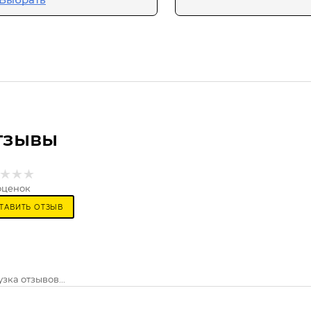
тзывы
оценок
ТАВИТЬ ОТЗЫВ
зка отзывов...