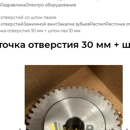
а
Гидравлика
Электро оборудование
 отверстий со шпон пазом
 отверстий
Зажимной винт
Закалка зубьев
Распил
Расточка о
чка отверстия 30 мм + шпон паз 10 мм
точка отверстия 30 мм + 