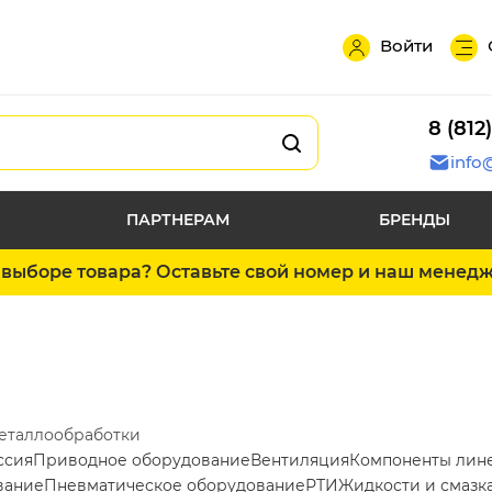
Войти
8 (812
info
ПАРТНЕРАМ
БРЕНДЫ
выборе товара? Оставьте свой номер и наш менед
металлообработки
ссия
Приводное оборудование
Вентиляция
Компоненты лин
вание
Пневматическое оборудование
РТИ
Жидкости и смазк