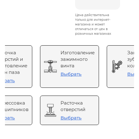
Цена действительна
только для интернет-
магазина и может
отличаться от цен в
розничных магазинах
сточка
Изготовление
Зака
верстий и
зажимного
зубч
готовление
винта
коле
он паза
Выбрать
Выб
брать
прессовка
Расточка
одшипников
отверстий
брать
Выбрать