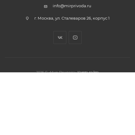
info@mirprivoda.ru
г. Москва, ул. Сталеваров 26, корпус 1
2026 © «Мир Привода»
Карта сайта
олжая использовать данный сайт,
тношении обработки персональных
обработки файлов cookies.