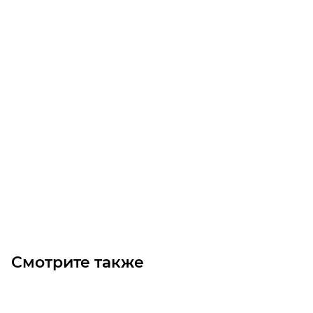
Цилиндрический роликовый подшипник NU224 EM
Уточните наличие
Цена по запросу
Под заказ
Смотрите также