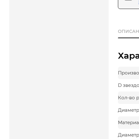
ОПИСАН
Хар
Произво
D звезд
Кол-во 
Диаметр
Материа
Диаметр,