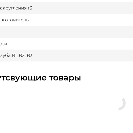
акругления r3
изготовитель
зды
уба В1, В2, В3
утсвующие товары