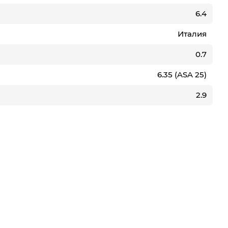
6.4
Италия
0.7
6.35 (ASA 25)
2.9