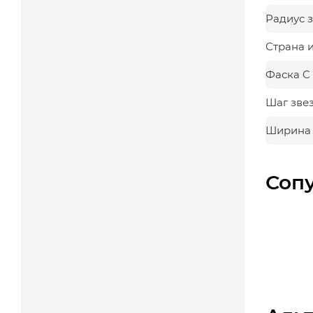
Радиус з
Страна 
Фаска C
Шаг зве
Ширина з
Соп