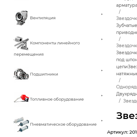
арматур
Вентиляция
Звездоч
Зубчаты
приводн
Компоненты линейного
Звездочк
Звездочк
перемещения
под шпо
цепи
Зве
натяжны
Подшипники
Одноряд
Двухряд
Топливное оборудование
Звезд
Зве
Пневматическое оборудование
Артикул:
20