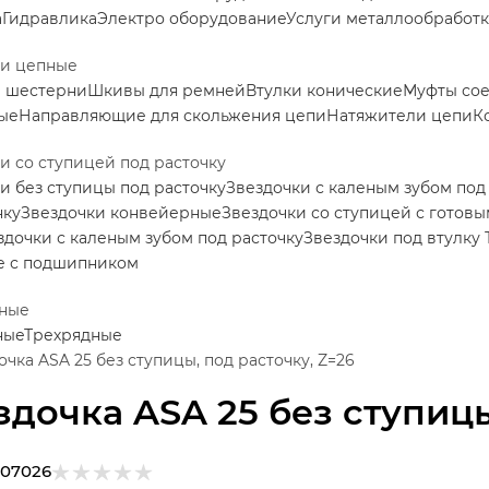
а
Гидравлика
Электро оборудование
Услуги металлообработ
ки цепные
е шестерни
Шкивы для ремней
Втулки конические
Муфты со
ые
Направляющие для скольжения цепи
Натяжители цепи
К
и со ступицей под расточку
и без ступицы под расточку
Звездочки с каленым зубом под
нку
Звездочки конвейерные
Звездочки со ступицей с готов
здочки с каленым зубом под расточку
Звездочки под втулку 
е с подшипником
ные
ные
Трехрядные
очка ASA 25 без ступицы, под расточку, Z=26
здочка ASA 25 без ступицы
107026