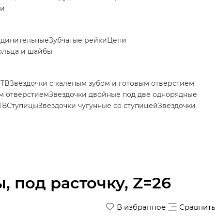
ки
единительные
Зубчатые рейки
Цепи
ольца и шайбы
 TB
Звездочки с каленым зубом и готовым отверстием
ым отверстием
Звездочки двойные под две однорядные
ТВ
Ступицы
Звездочки чугунные со ступицей
Звездочки
, под расточку, Z=26
В избранное
Сравнить