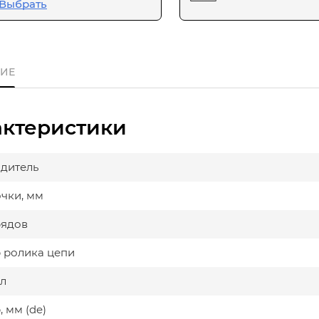
Выбрать
ИЕ
актеристики
дитель
очки, мм
рядов
 ролика цепи
л
 мм (de)