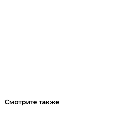
Ремень A29.5DELTA 780 (GATES)
Достаточно
Цена по запросу
Под заказ
Смотрите также