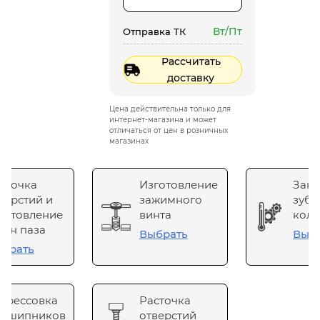
Вт/Пт
Отправка ТК
Рассчитать
доставку
Цена действительна только для
интернет-магазина и может
отличаться от цен в розничных
магазинах
сточка
Изготовление
Зака
верстий и
зажимного
зубч
готовление
винта
коле
он паза
Выбрать
Выб
брать
прессовка
Расточка
одшипников
отверстий