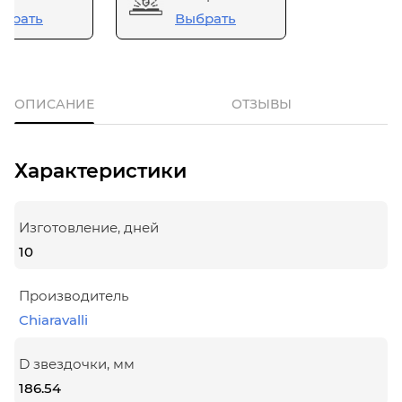
брать
Выбрать
ОПИСАНИЕ
ОТЗЫВЫ
Характеристики
Изготовление, дней
10
Производитель
Chiaravalli
D звездочки, мм
186.54