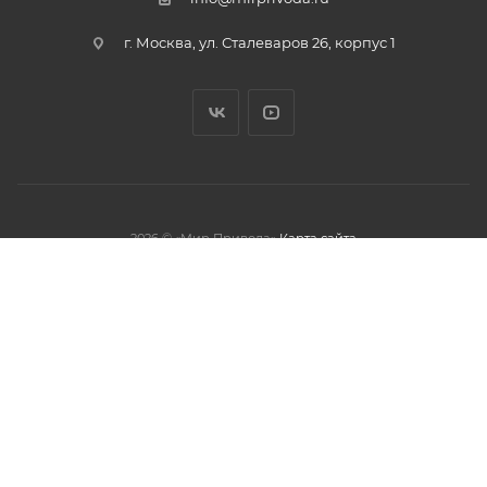
г. Москва, ул. Сталеваров 26, корпус 1
2026 © «Мир Привода»
Карта сайта
олжая использовать данный сайт,
тношении обработки персональных
обработки файлов cookies.