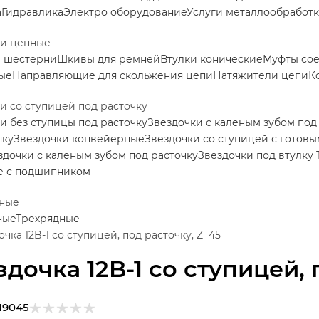
а
Гидравлика
Электро оборудование
Услуги металлообработ
ки цепные
е шестерни
Шкивы для ремней
Втулки конические
Муфты со
ые
Направляющие для скольжения цепи
Натяжители цепи
К
и со ступицей под расточку
и без ступицы под расточку
Звездочки с каленым зубом под
нку
Звездочки конвейерные
Звездочки со ступицей с готов
здочки с каленым зубом под расточку
Звездочки под втулку 
е с подшипником
ные
ные
Трехрядные
очка 12B-1 со ступицей, под расточку, Z=45
здочка 12B-1 со ступицей, 
19045