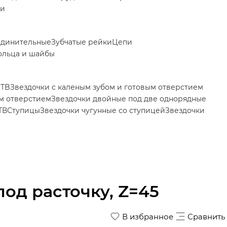
ки
единительные
Зубчатые рейки
Цепи
ольца и шайбы
 TB
Звездочки с каленым зубом и готовым отверстием
ым отверстием
Звездочки двойные под две однорядные
ТВ
Ступицы
Звездочки чугунные со ступицей
Звездочки
под расточку, Z=45
В избранное
Сравнить