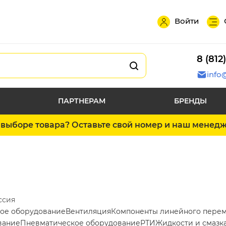
Войти
8 (812
info
ПАРТНЕРАМ
БРЕНДЫ
выборе товара? Оставьте свой номер и наш менед
ссия
ое оборудование
Вентиляция
Компоненты линейного пере
вание
Пневматическое оборудование
РТИ
Жидкости и смазк