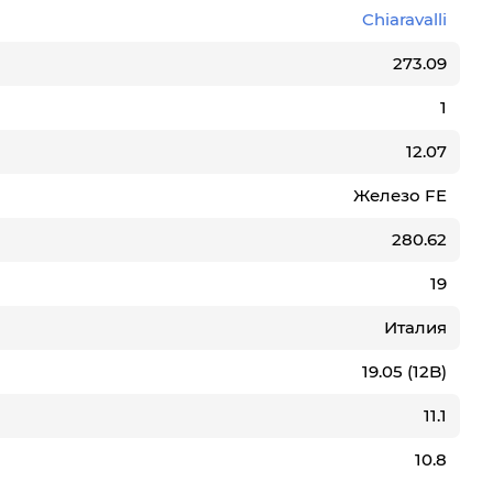
Chiaravalli
273.09
1
12.07
Железо FE
280.62
19
Италия
19.05 (12B)
11.1
10.8