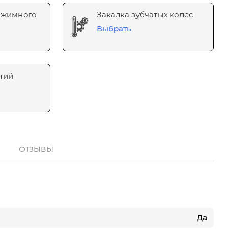
ажимного
Закалка зубчатых колес
Выбрать
тий
ОТЗЫВЫ
Да