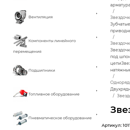
арматур
Вентиляция
Звездоч
Зубчаты
приводн
Компоненты линейного
Звездочк
Звездочк
перемещения
под шпо
цепи
Зве
натяжны
Подшипники
Одноряд
Двухряд
Топливное оборудование
Звезд
Зве
Пневматическое оборудование
Артикул:
101