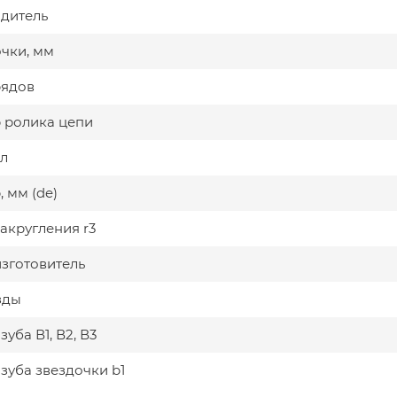
дитель
очки, мм
рядов
 ролика цепи
л
 мм (de)
акругления r3
изготовитель
зды
уба В1, В2, В3
зуба звездочки b1