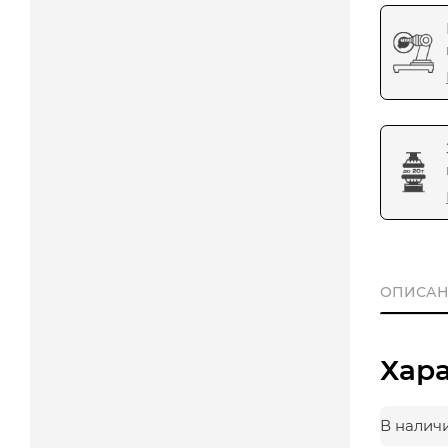
ОПИСАН
Хар
В налич