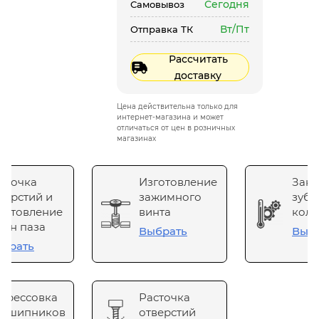
Сегодня
Самовывоз
Вт/Пт
Отправка ТК
Рассчитать
доставку
Цена действительна только для
интернет-магазина и может
отличаться от цен в розничных
магазинах
сточка
Изготовление
Зака
верстий и
зажимного
зубч
готовление
винта
коле
он паза
Выбрать
Выб
брать
прессовка
Расточка
одшипников
отверстий