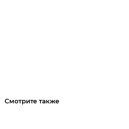
Звездочка 24B-3 без ступицы, под расточку, Z=13
Уточните наличие
Цена по запросу
Под заказ
Смотрите также