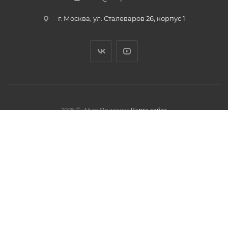
г. Москва, ул. Сталеваров 26, корпус 1
2026 © «Мир Привода»
Карта сайта
олжая использовать данный сайт,
тношении обработки персональных
обработки файлов cookies.