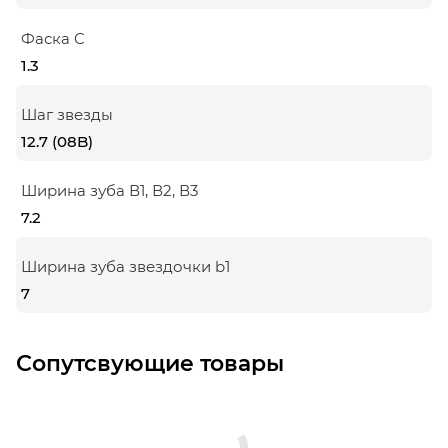
Фаска C
1.3
Шаг звезды
12.7 (08B)
Ширина зуба В1, В2, В3
7.2
Ширина зуба звездочки b1
7
Сопутсвующие товары