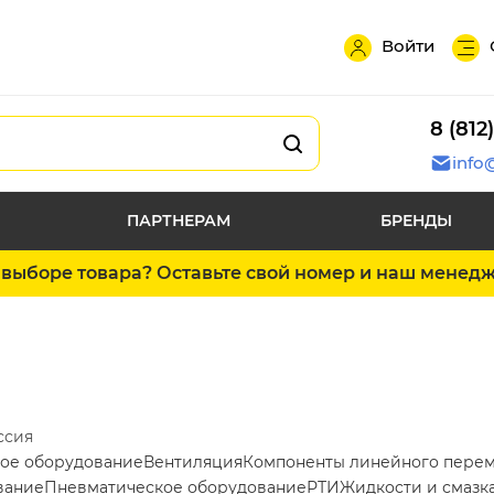
Войти
8 (812
info
ПАРТНЕРАМ
БРЕНДЫ
выборе товара? Оставьте свой номер и наш менед
ссия
ое оборудование
Вентиляция
Компоненты линейного пере
вание
Пневматическое оборудование
РТИ
Жидкости и смазк