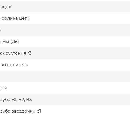
рядов
 ролика цепи
л
 мм (de)
акругления r3
изготовитель
зды
уба В1, В2, В3
зуба звездочки b1