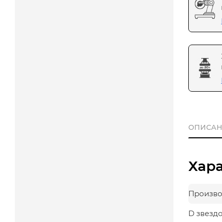
ОПИСАН
Хар
Произво
D звезд