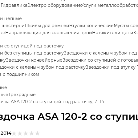
а
Гидравлика
Электро оборудование
Услуги металлообработ
ки цепные
е шестерни
Шкивы для ремней
Втулки конические
Муфты со
ые
Направляющие для скольжения цепи
Натяжители цепи
К
и со ступицей под расточку
и без ступицы под расточку
Звездочки с каленым зубом под
нку
Звездочки конвейерные
Звездочки со ступицей с готов
здочки с каленым зубом под расточку
Звездочки под втулку 
е с подшипником
ные
ные
Трехрядные
очка ASA 120-2 со ступицей под расточку, Z=14
здочка ASA 120-2 со ступи
12014