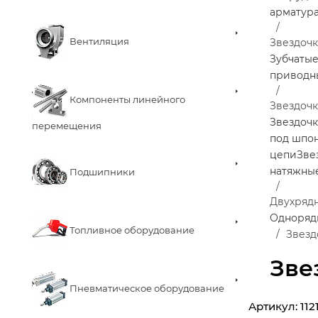
арматур
Вентиляция
Звездоч
Зубчаты
приводн
Компоненты линейного
Звездочк
Звездочк
перемещения
под шпо
цепи
Зве
натяжны
Подшипники
Двухряд
Одноряд
Топливное оборудование
Звезд
Зве
Пневматическое оборудование
Артикул:
112