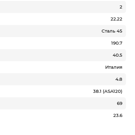
2
22.22
Сталь 45
190.7
40.5
Италия
4.8
38.1 (ASA120)
69
23.6