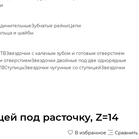
ки
единительные
Зубчатые рейки
Цепи
ольца и шайбы
 TB
Звездочки с каленым зубом и готовым отверстием
ым отверстием
Звездочки двойные под две однорядные
ТВ
Ступицы
Звездочки чугунные со ступицей
Звездочки
цей под расточку, Z=14
В избранное
Сравнить