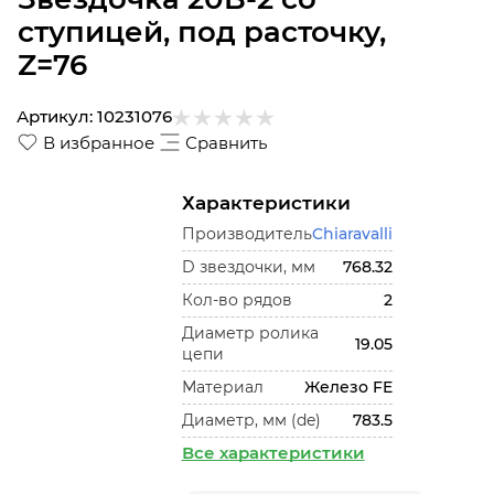
ступицей, под расточку,
Z=76
Артикул:
10231076
В избранное
Сравнить
Характеристики
Производитель
Chiaravalli
D звездочки, мм
768.32
Кол-во рядов
2
Диаметр ролика
19.05
цепи
Материал
Железо FE
Диаметр, мм (de)
783.5
Все характеристики