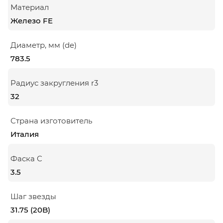
Материал
Железо FE
Диаметр, мм (de)
783.5
Радиус закругления r3
32
Страна изготовитель
Италия
Фаска C
3.5
Шаг звезды
31.75 (20B)