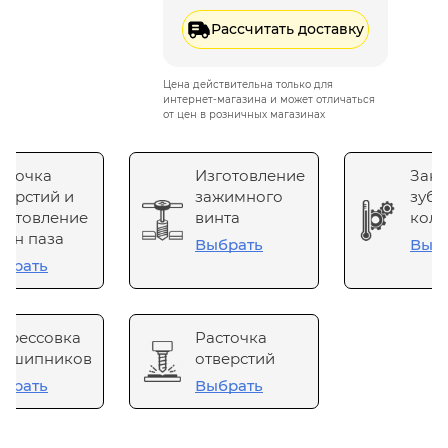
Рассчитать доставку
Цена действительна только для
интернет-магазина и может отличаться
от цен в розничных магазинах
сточка
Изготовление
Зака
верстий и
зажимного
зубч
готовление
винта
коле
он паза
Выбрать
Выб
брать
прессовка
Расточка
одшипников
отверстий
брать
Выбрать