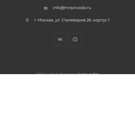
info@mirprivoda.ru
г. Москва, ул. Сталеваров 26, корпус 1
2026 © «Мир Привода»
Карта сайта
олжая использовать данный сайт,
тношении обработки персональных
обработки файлов cookies.