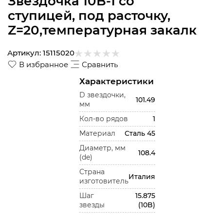
Звездочка 10B-1 со
ступицей, под расточку,
Z=20,температурная закалк
Артикул:
15115020
В избранное
Сравнить
Характеристики
D звездочки,
101.49
мм
Кол-во рядов
1
Материал
Сталь 45
Диаметр, мм
108.4
(de)
Страна
Италия
изготовитель
Шаг
15.875
звезды
(10B)