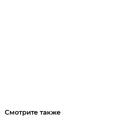
Редуктор CHM 63 U 30 P80B14
Достаточно
Цена по запросу
Под заказ
Смотрите также