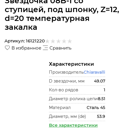
Звездочка 08B-1 со
ступицей, под шпонку, Z=12,
d=20 температурная
закалка
Артикул:
16121220
В избранное
Сравнить
Характеристики
Производитель
Chiaravalli
D звездочки, мм
49.07
Кол-во рядов
1
Диаметр ролика цепи
8.51
Материал
Сталь 45
Диаметр, мм (de)
53.9
Все характеристики