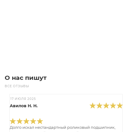
6SM 132SB2 B14 (7,5/3000) Электродвигатель
Уточните наличие
Цена по запросу
Под заказ
О нас пишут
ВСЕ ОТЗЫВЫ
17 ИЮЛЯ 2025
Авилов Н. Н.
Долго искал нестандартный роликовый подшипник,