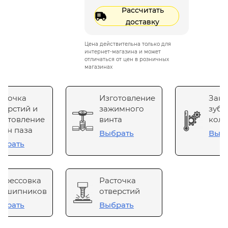
Рассчитать
доставку
Цена действительна только для
интернет-магазина и может
отличаться от цен в розничных
магазинах
сточка
Изготовление
Зака
верстий и
зажимного
зубч
готовление
винта
коле
он паза
Выбрать
Выб
брать
прессовка
Расточка
одшипников
отверстий
брать
Выбрать