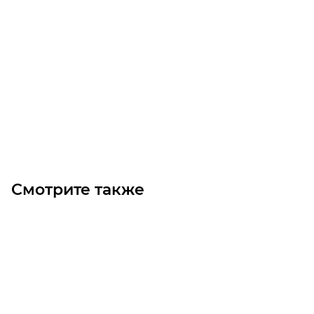
Цилиндрический роликовый подшипник NU230 EM
Уточните наличие
Цена по запросу
Под заказ
Смотрите также