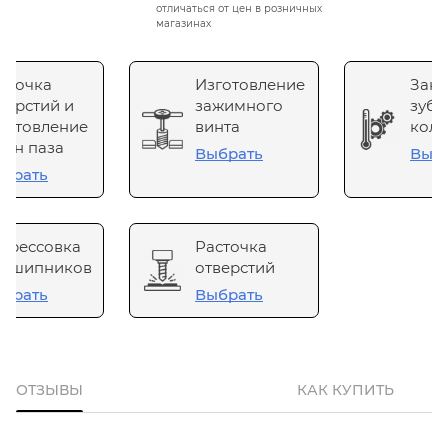
отличаться от цен в розничных
магазинах
сточка
Изготовление
Зака
верстий и
зажимного
зубч
готовление
винта
коле
он паза
Выбрать
Выб
брать
прессовка
Расточка
одшипников
отверстий
брать
Выбрать
ОТЗЫВЫ
КАК КУПИТЬ