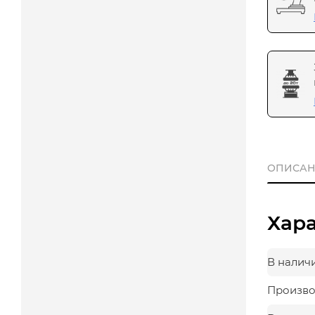
ОПИСАН
Хар
В налич
Произво