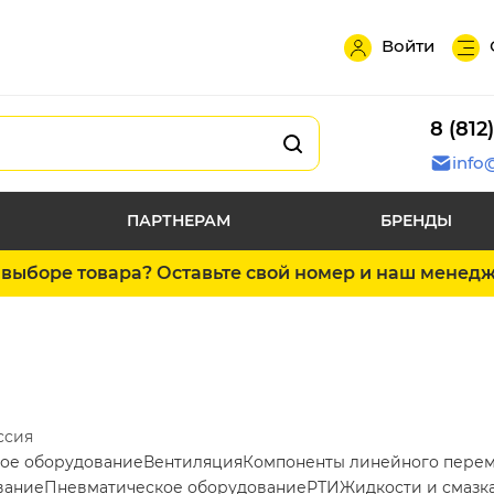
Войти
8 (812
info
ПАРТНЕРАМ
БРЕНДЫ
выборе товара? Оставьте свой номер и наш менед
ссия
ое оборудование
Вентиляция
Компоненты линейного пере
вание
Пневматическое оборудование
РТИ
Жидкости и смазк