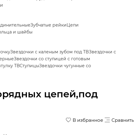
ки
единительные
Зубчатые рейки
Цепи
ольца и шайбы
точку
Звездочки с каленым зубом под TB
Звездочки с
йерные
Звездочки со ступицей с готовым
втулку ТВ
Ступицы
Звездочки чугунные со
норядных цепей,под
В избранное
Сравнить