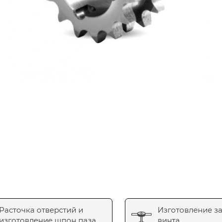
Расточка отверстий и
Изготовление з
изготовление шпон паза
винта