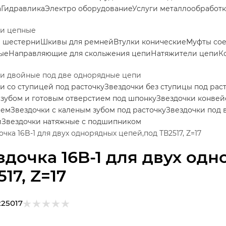
а
Гидравлика
Электро оборудование
Услуги металлообработ
ки цепные
е шестерни
Шкивы для ремней
Втулки конические
Муфты со
ые
Направляющие для скольжения цепи
Натяжители цепи
К
и двойные под две однорядные цепи
и со ступицей под расточку
Звездочки без ступицы под рас
зубом и готовым отверстием под шпонку
Звездочки конве
ием
Звездочки с каленым зубом под расточку
Звездочки под 
й
Звездочки натяжные с подшипником
очка 16B-1 для двух однорядных цепей,под ТВ2517, Z=17
здочка 16B-1 для двух од
17, Z=17
225017