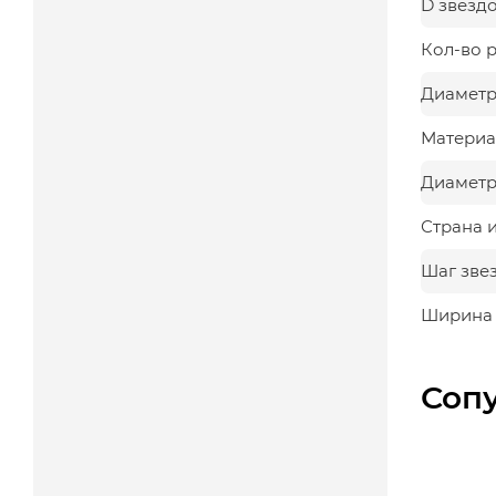
D звезд
Кол-во 
Диаметр
Материа
Диаметр,
Страна 
Шаг зве
Ширина з
Соп