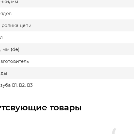
очки, мм
рядов
 ролика цепи
л
 мм (de)
изготовитель
зды
уба В1, В2, В3
утсвующие товары