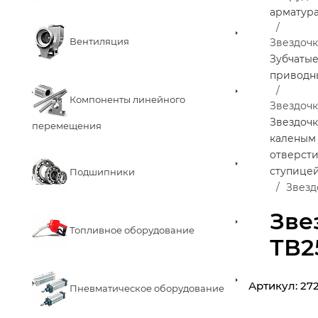
арматур
Вентиляция
Звездоч
Зубчаты
приводн
Компоненты линейного
Звездочк
Звездочк
перемещения
каленым 
отверст
ступице
Подшипники
Звезд
Зве
Топливное оборудование
ТВ25
Артикул:
27
Пневматическое оборудование