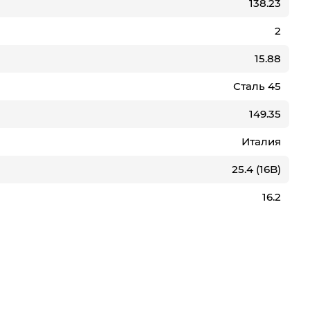
138.23
2
15.88
Сталь 45
149.35
Италия
25.4 (16B)
16.2