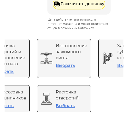
Рассчитать доставку
Цена действительна только для
интернет-магазина и может отличаться
от цен в розничных магазинах
сточка
Изготовление
Зака
верстий и
зажимного
зубч
готовление
винта
коле
он паза
Выбрать
Выб
брать
прессовка
Расточка
одшипников
отверстий
брать
Выбрать