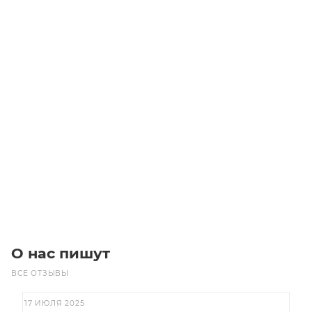
Линейный модуль YR-MGWS60F-BM-10-550
Уточните наличие
Цена по запросу
Под заказ
О нас пишут
ВСЕ ОТЗЫВЫ
17 ИЮЛЯ 2025