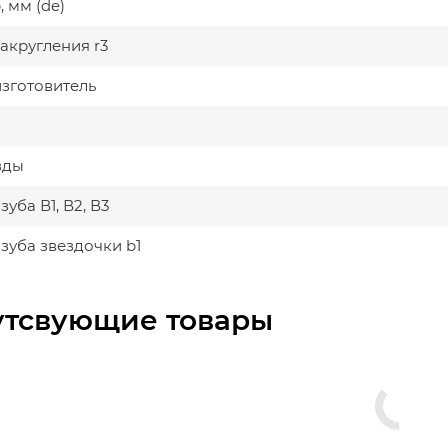
 мм (de)
акругления r3
изготовитель
зды
уба В1, В2, В3
зуба звездочки b1
утсвующие товары