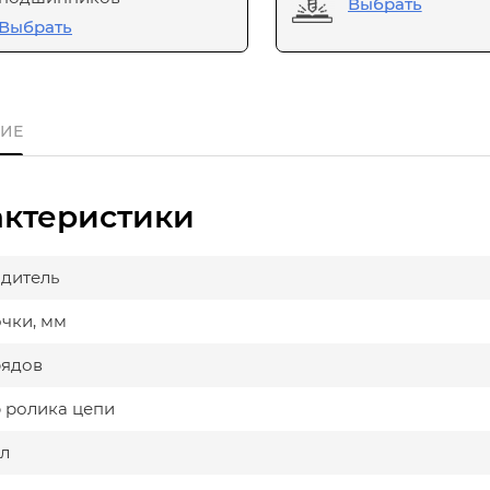
Выбрать
Выбрать
ИЕ
актеристики
дитель
очки, мм
рядов
 ролика цепи
л