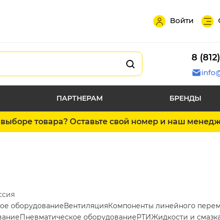
Войти
8 (812
info
ПАРТНЕРАМ
БРЕНДЫ
выборе товара? Оставьте свой номер и наш менед
ссия
ое оборудование
Вентиляция
Компоненты линейного пере
вание
Пневматическое оборудование
РТИ
Жидкости и смазк