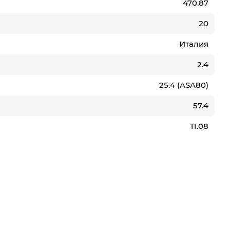
470.87
20
Италия
2.4
25.4 (ASA80)
57.4
11.08