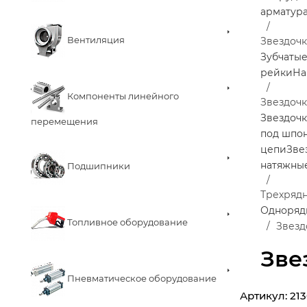
арматур
Вентиляция
Звездоч
Зубчаты
рейки
На
Компоненты линейного
Звездочк
Звездочк
перемещения
под шпо
цепи
Зве
натяжны
Подшипники
Трехряд
Одноря
Топливное оборудование
Звезд
Зве
Пневматическое оборудование
Артикул:
21