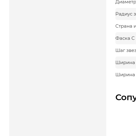
Диаметр,
Радиус з
Страна 
Фаска C
Шаг зве
Ширина з
Ширина 
Соп