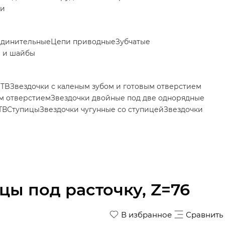
ки
единительные
Цепи приводные
Зубчатые
 и шайбы
 TB
Звездочки с каленым зубом и готовым отверстием
ым отверстием
Звездочки двойные под две однорядные
ТВ
Ступицы
Звездочки чугунные со ступицей
Звездочки
цы под расточку, Z=76
В избранное
Сравнить