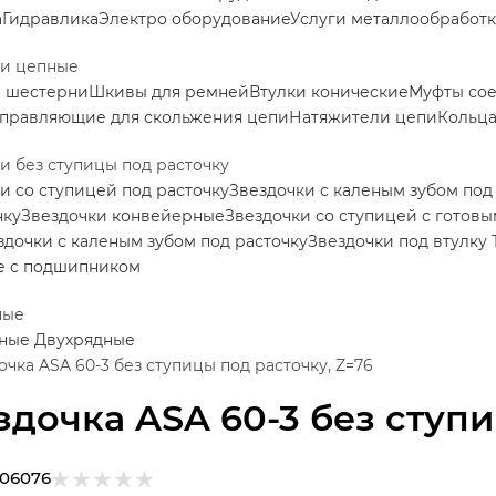
а
Гидравлика
Электро оборудование
Услуги металлообработ
ки цепные
е шестерни
Шкивы для ремней
Втулки конические
Муфты со
правляющие для скольжения цепи
Натяжители цепи
Кольца
и без ступицы под расточку
и со ступицей под расточку
Звездочки с каленым зубом под
нку
Звездочки конвейерные
Звездочки со ступицей с готов
здочки с каленым зубом под расточку
Звездочки под втулку 
е с подшипником
ные
дные
Двухрядные
очка ASA 60-3 без ступицы под расточку, Z=76
здочка ASA 60-3 без ступи
306076