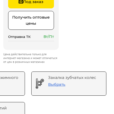
Под заказ
Получить оптовые
цены
Вт/Пт
Отправка ТК
Цена действительна только для
интернет-магазина и может отличаться
от цен в розничных магазинах
ажимного
Закалка зубчатых колес
Выбрать
тий