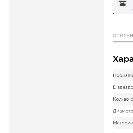
ОПИСАН
Хар
Произво
D звезд
Кол-во 
Диаметр
Материа