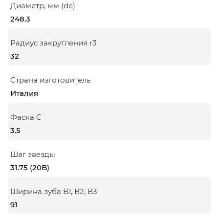
Диаметр, мм (de)
248.3
Радиус закругления r3
32
Страна изготовитель
Италия
Фаска C
3.5
Шаг звезды
31.75 (20B)
Ширина зуба В1, В2, В3
91