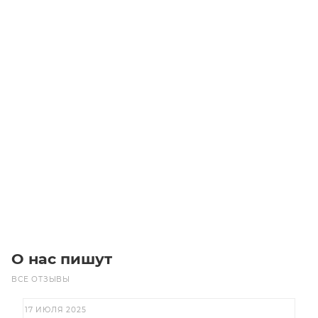
Электродвигатель BM 71A 6 B14 (0,18/1000)
Уточните наличие
12 960
₽
/шт
В корзину
О нас пишут
ВСЕ ОТЗЫВЫ
17 ИЮЛЯ 2025