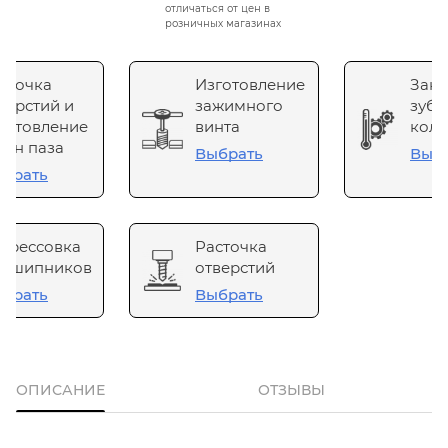
отличаться от цен в
розничных магазинах
сточка
Изготовление
Зака
верстий и
зажимного
зубч
готовление
винта
коле
он паза
Выбрать
Выб
брать
прессовка
Расточка
одшипников
отверстий
брать
Выбрать
ОПИСАНИЕ
ОТЗЫВЫ