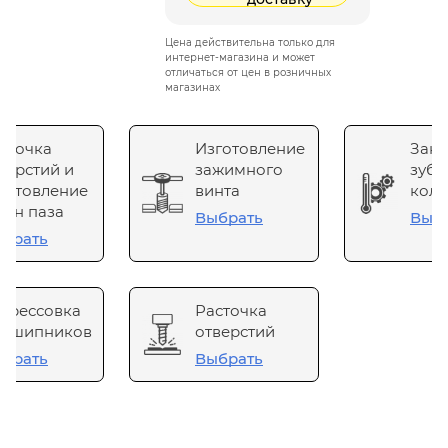
Цена действительна только для
интернет-магазина и может
отличаться от цен в розничных
магазинах
сточка
Изготовление
Зака
верстий и
зажимного
зубч
готовление
винта
коле
он паза
Выбрать
Выб
брать
прессовка
Расточка
одшипников
отверстий
брать
Выбрать