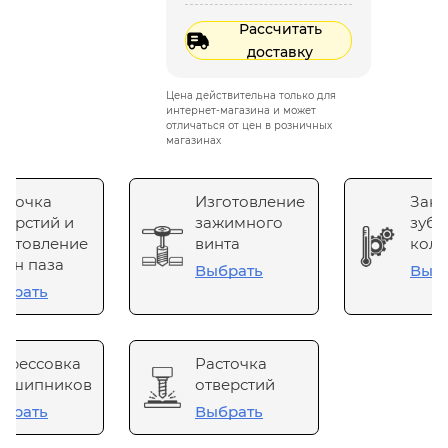
Рассчитать
доставку
Цена действительна только для
интернет-магазина и может
отличаться от цен в розничных
магазинах
сточка
Изготовление
Зака
верстий и
зажимного
зубч
готовление
винта
коле
он паза
Выбрать
Выб
брать
прессовка
Расточка
одшипников
отверстий
брать
Выбрать