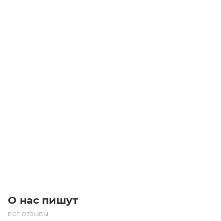
MXV 65-3202 Центробежные насосы
Уточните наличие
Цена по запросу
Под заказ
О нас пишут
ВСЕ ОТЗЫВЫ