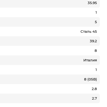
35.95
1
5
Сталь 45
39.2
8
Италия
1
8 (05B)
2.8
2.7