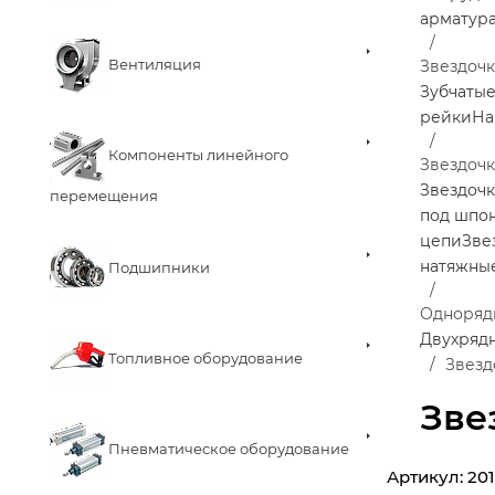
арматур
Вентиляция
Звездоч
Зубчаты
рейки
На
Компоненты линейного
Звездочк
Звездочк
перемещения
под шпо
цепи
Зве
натяжны
Подшипники
Одноряд
Двухряд
Топливное оборудование
Звезд
Зве
Пневматическое оборудование
Артикул:
20