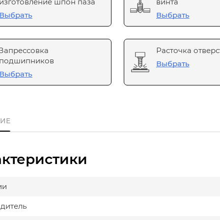
изготовление шпон паза
винта
Выбрать
Выбрать
Запрессовка
Расточка отверс
подшипников
Выбрать
Выбрать
ИЕ
актеристики
ии
дитель