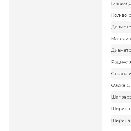
D звезд
Кол-во 
Диаметр
Материа
Диаметр,
Радиус з
Страна 
Фаска C
Шаг зве
Ширина з
Ширина 