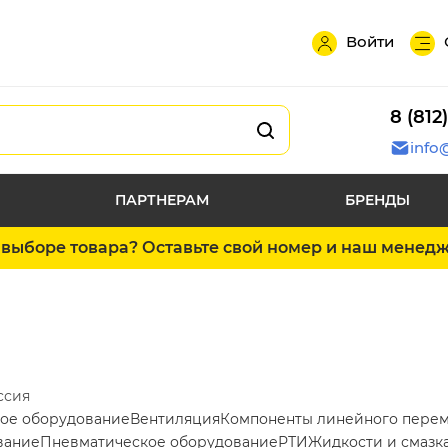
Войти
8 (812
info
ПАРТНЕРАМ
БРЕНДЫ
выборе товара? Оставьте свой номер и наш менед
ссия
ое оборудование
Вентиляция
Компоненты линейного пере
вание
Пневматическое оборудование
РТИ
Жидкости и смазк