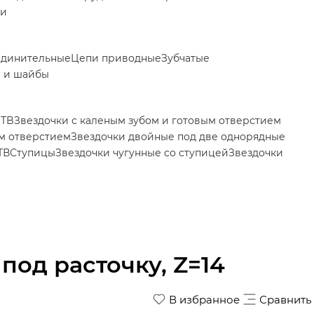
ки
единительные
Цепи приводные
Зубчатые
 и шайбы
 TB
Звездочки с каленым зубом и готовым отверстием
ым отверстием
Звездочки двойные под две однорядные
ТВ
Ступицы
Звездочки чугунные со ступицей
Звездочки
 под расточку, Z=14
В избранное
Сравнить