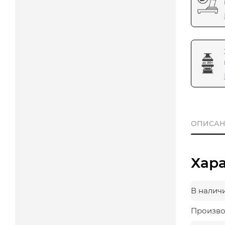
ОПИСАН
Хар
В налич
Произво