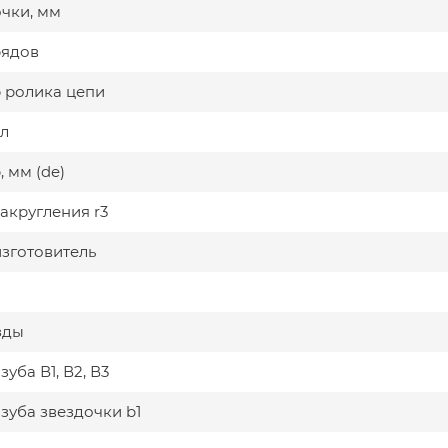
очки, мм
рядов
 ролика цепи
л
 мм (de)
акругления r3
изготовитель
зды
уба В1, В2, В3
зуба звездочки b1