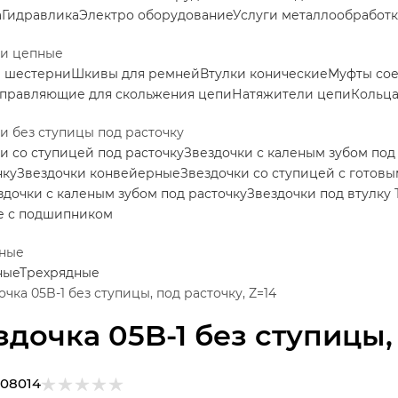
а
Гидравлика
Электро оборудование
Услуги металлообработ
ки цепные
е шестерни
Шкивы для ремней
Втулки конические
Муфты со
правляющие для скольжения цепи
Натяжители цепи
Кольца
и без ступицы под расточку
и со ступицей под расточку
Звездочки с каленым зубом под
нку
Звездочки конвейерные
Звездочки со ступицей с готов
здочки с каленым зубом под расточку
Звездочки под втулку 
е с подшипником
ные
ные
Трехрядные
очка 05B-1 без ступицы, под расточку, Z=14
здочка 05B-1 без ступицы,
108014