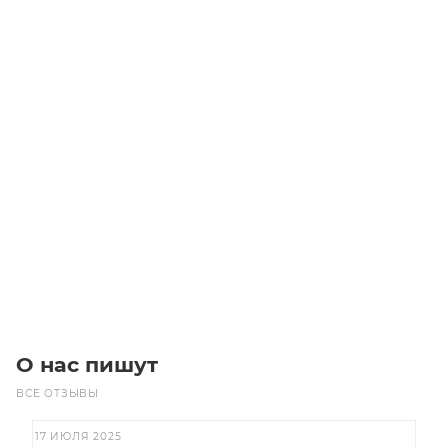
Линейный модуль YR-HGHS140F-BL-20-750
Уточните наличие
Цена по запросу
Под заказ
О нас пишут
ВСЕ ОТЗЫВЫ
17 ИЮЛЯ 2025