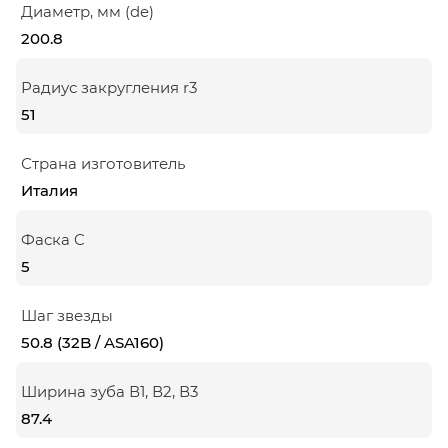
Диаметр, мм (de)
200.8
Радиус закругления r3
51
Страна изготовитель
Италия
Фаска C
5
Шаг звезды
50.8 (32B / ASA160)
Ширина зуба В1, В2, В3
87.4