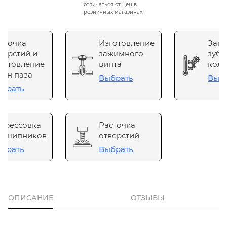
отличаться от цен в
розничных магазинах
сточка
Изготовление
Зака
верстий и
зажимного
зубч
готовление
винта
коле
он паза
Выбрать
Выб
брать
прессовка
Расточка
одшипников
отверстий
брать
Выбрать
ОПИСАНИЕ
ОТЗЫВЫ