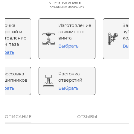
отличаться от цен в
розничных магазинах
сточка
Изготовление
Зака
верстий и
зажимного
зубч
готовление
винта
коле
он паза
Выбрать
Выб
брать
прессовка
Расточка
одшипников
отверстий
брать
Выбрать
ОПИСАНИЕ
ОТЗЫВЫ