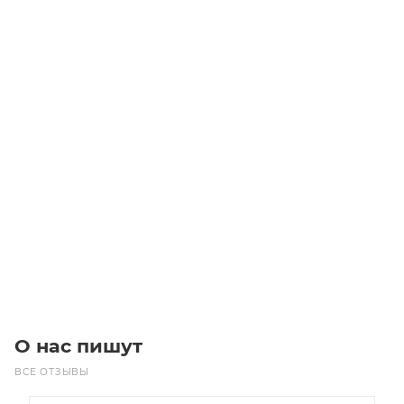
Линейный модуль YR-EGHS120F-BC-20-700
Уточните наличие
Цена по запросу
Под заказ
О нас пишут
ВСЕ ОТЗЫВЫ