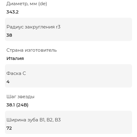
Диаметр, мм (de)
343.2
Радиус закругления r3
38
Страна изготовитель
Италия
Фаска C
4
Шаг звезды
38.1 (24B)
Ширина зуба В1, В2, В3
72