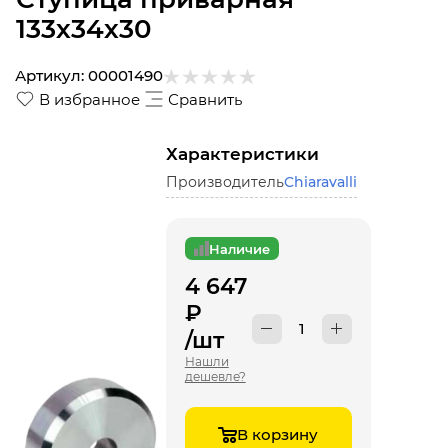
133х34х30
Артикул:
00001490
В избранное
Сравнить
Характеристики
Производитель
Chiaravalli
Наличие
4 647
₽
/шт
Нашли
дешевле?
В корзину