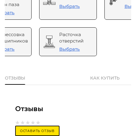
он паза
Выбрать
Выб
брать
прессовка
Расточка
одшипников
отверстий
брать
Выбрать
ОТЗЫВЫ
КАК КУПИТЬ
Отзывы
ОСТАВИТЬ ОТЗЫВ