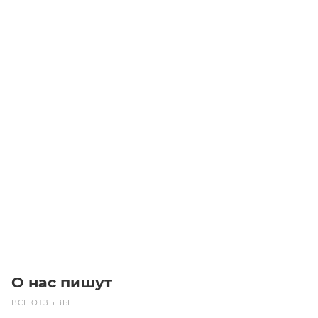
XH 400 Z=30 Шкивы зубчатые
Уточните наличие
27 130
₽
/шт
В корзину
О нас пишут
ВСЕ ОТЗЫВЫ