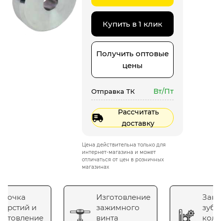
Купить в 1 клик
Получить оптовые
цены
Вт/Пт
Отправка ТК
Рассчитать
доставку
Цена действительна только для
интернет-магазина и может
отличаться от цен в розничных
магазинах
сточка
Изготовление
Зака
верстий и
зажимного
зубч
готовление
винта
коле