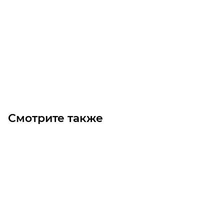
HTD 340 5M 9 Ремень (Gates)
Уточните наличие
Цена по запросу
Под заказ
Смотрите также