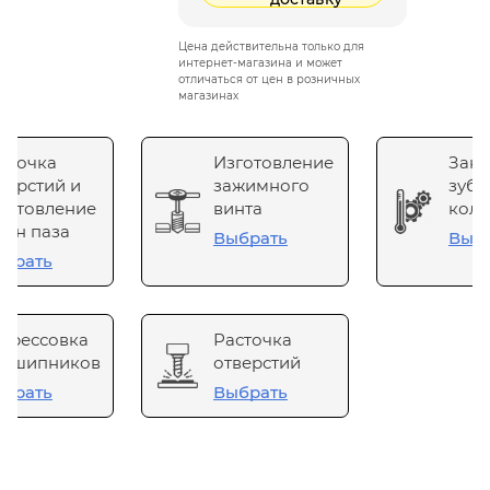
Цена действительна только для
интернет-магазина и может
отличаться от цен в розничных
магазинах
сточка
Изготовление
Зака
верстий и
зажимного
зубч
готовление
винта
коле
он паза
Выбрать
Выб
брать
прессовка
Расточка
одшипников
отверстий
брать
Выбрать