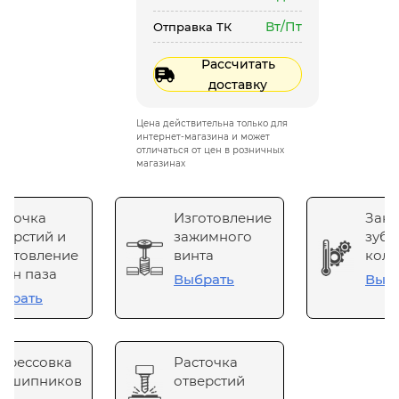
Вт/Пт
Отправка ТК
Рассчитать
доставку
Цена действительна только для
интернет-магазина и может
отличаться от цен в розничных
магазинах
сточка
Изготовление
Зака
верстий и
зажимного
зубч
готовление
винта
коле
он паза
Выбрать
Выб
брать
прессовка
Расточка
одшипников
отверстий