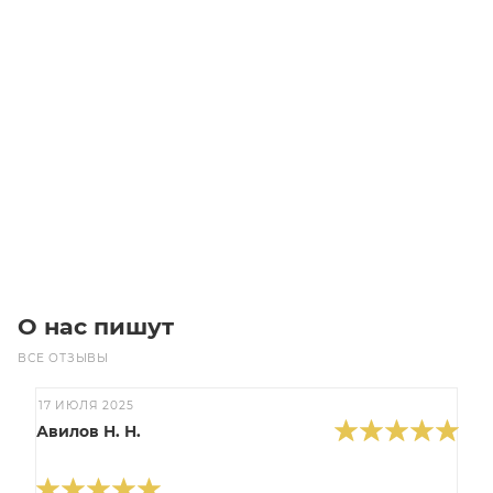
T5-900-6 Ремень (Gates)
Уточните наличие
Цена по запросу
Под заказ
О нас пишут
ВСЕ ОТЗЫВЫ
17 ИЮЛЯ 2025
Авилов Н. Н.