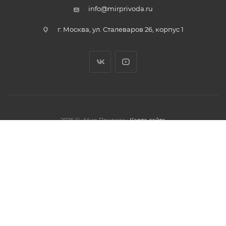
info@mirprivoda.ru
г. Москва, ул. Сталеваров 26, корпус 1
2026 © «Мир Привода»
Карта сайта
олжая использовать данный сайт,
тношении обработки персональных
обработки файлов cookies.