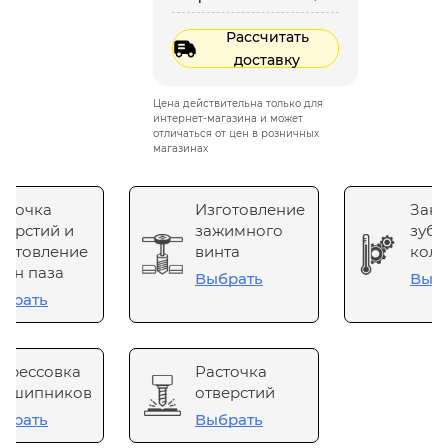
Рассчитать
доставку
Цена действительна только для
интернет-магазина и может
отличаться от цен в розничных
магазинах
сточка
Изготовление
Зака
верстий и
зажимного
зубч
готовление
винта
коле
он паза
Выбрать
Выб
брать
прессовка
Расточка
одшипников
отверстий
брать
Выбрать