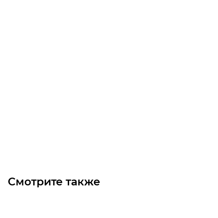
T5-640-32 Ремень (Gates)
Уточните наличие
Цена по запросу
Под заказ
Смотрите также