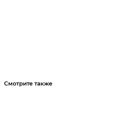
Радиальный вентилятор MP475-1.0 (0.75/1500)
Уточните наличие
Цена по запросу
Под заказ
Смотрите также