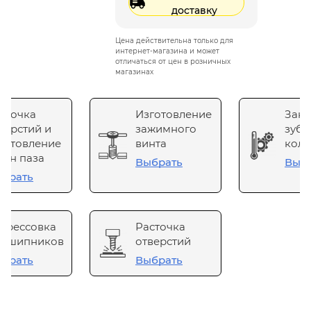
доставку
Цена действительна только для
интернет-магазина и может
отличаться от цен в розничных
магазинах
сточка
Изготовление
Зака
верстий и
зажимного
зубч
готовление
винта
коле
он паза
Выбрать
Выб
брать
прессовка
Расточка
одшипников
отверстий
брать
Выбрать