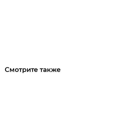
PM8408/12 3310M12 MICROV Ремень (Gates)
Уточните наличие
Цена по запросу
Под заказ
Смотрите также