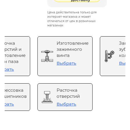
Цена действительна только для
интернет-магазина и может
отличаться от цен в розничных
магазинах
сточка
Изготовление
Зака
верстий и
зажимного
зубч
готовление
винта
коле
он паза
Выбрать
Выб
брать
прессовка
Расточка
одшипников
отверстий
брать
Выбрать