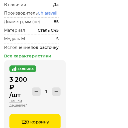
В наличии
Да
Производитель
Chiaravalli
Диаметр, мм (de)
85
Материал
Сталь С45
Модуль М
5
Исполнение
под расточку
Все характеристики
Наличие
3 200
₽
/шт
Нашли
дешевле?
В корзину