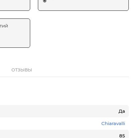
тий
ОТЗЫВЫ
Да
Chiaravalli
85