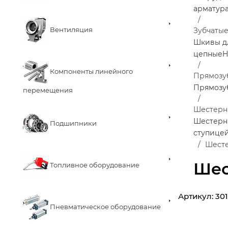
арматур
Вентиляция
Зубчаты
Шкивы д
цепные
Н
Компоненты линейного
Прямозу
Прямозу
перемещения
Шестерн
Шестерни
Подшипники
ступице
Шесте
Шес
Топливное оборудование
Артикул:
30
Пневматическое оборудование