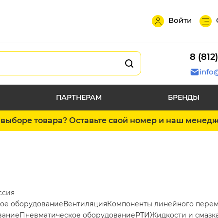
Войти
8 (812
info
ПАРТНЕРАМ
БРЕНДЫ
выборе товара? Оставьте свой номер и наш менед
ссия
ое оборудование
Вентиляция
Компоненты линейного пере
вание
Пневматическое оборудование
РТИ
Жидкости и смазк