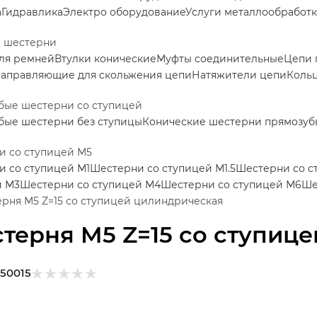
а
Гидравлика
Электро оборудование
Услуги металлообработ
е шестерни
ля ремней
Втулки конические
Муфты соединительные
Цепи 
аправляющие для скольжения цепи
Натяжители цепи
Коль
бые шестерни со ступицей
бые шестерни без ступицы
Конические шестерни прямозуб
и со ступицей М5
 со ступицей М1
Шестерни со ступицей М1.5
Шестерни со с
й М3
Шестерни со ступицей М4
Шестерни со ступицей М6
Ше
рня M5 Z=15 со ступицей цилиндрическая
терня M5 Z=15 со ступиц
150015