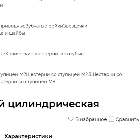
ки
приводные
Зубчатые рейки
Звездочки
ца и шайбы
ые
Конические шестерни косозубые
тупицей М2
Шестерни со ступицей М2.5
Шестерни со
стерни со ступицей М8
ей цилиндрическая
В избранное
Сравнить
Характеристики