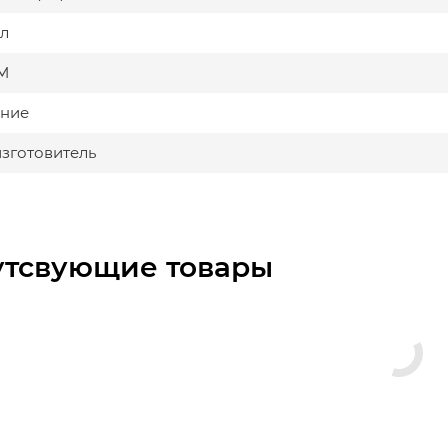
л
М
ние
изготовитель
утсвующие товары