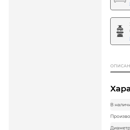
ОПИСАН
Хар
В налич
Произво
Диаметр,