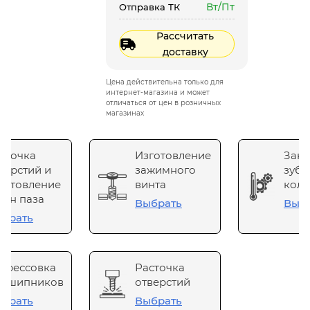
Вт/Пт
Отправка ТК
Рассчитать
доставку
Цена действительна только для
интернет-магазина и может
отличаться от цен в розничных
магазинах
сточка
Изготовление
Зака
верстий и
зажимного
зубч
готовление
винта
коле
он паза
Выбрать
Выб
брать
прессовка
Расточка
одшипников
отверстий
брать
Выбрать