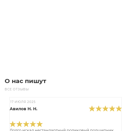
PJ864/12 340J12 MICROV Ремень (Gates)
Уточните наличие
Цена по запросу
Под заказ
О нас пишут
ВСЕ ОТЗЫВЫ
17 ИЮЛЯ 2025
Авилов Н. Н.
Долго искал нестандартный роликовый подшипник,