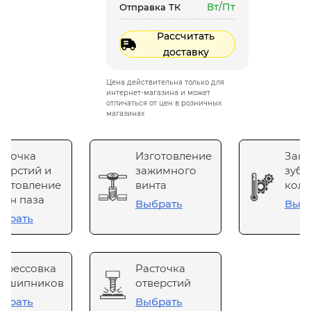
Вт/Пт
Отправка ТК
Рассчитать
доставку
Цена действительна только для
интернет-магазина и может
отличаться от цен в розничных
магазинах
сточка
Изготовление
Зака
верстий и
зажимного
зубч
готовление
винта
коле
он паза
Выбрать
Выб
брать
прессовка
Расточка
одшипников
отверстий
брать
Выбрать