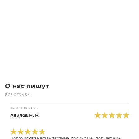
Линейный модуль YR-HGHS210F-BR-10-200
Уточните наличие
Цена по запросу
Под заказ
О нас пишут
ВСЕ ОТЗЫВЫ
17 ИЮЛЯ 2025
Авилов Н. Н.
Долго искал нестандартный роликовый подшипник,