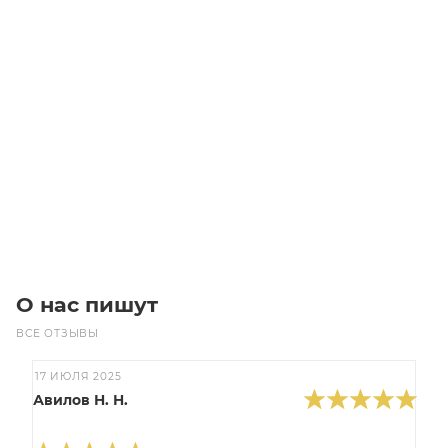
2136-MXL-019 Ремень (Gates)
Уточните наличие
Цена по запросу
Под заказ
О нас пишут
ВСЕ ОТЗЫВЫ
17 ИЮЛЯ 2025
Авилов Н. Н.