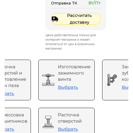
Вт/Пт
Отправка ТК
Рассчитать
доставку
Цена действительна только для
интернет-магазина и может
отличаться от цен в розничных
магазинах
сточка
Изготовление
Зака
верстий и
зажимного
зубч
готовление
винта
коле
он паза
Выбрать
Выб
брать
прессовка
Расточка
одшипников
отверстий
брать
Выбрать