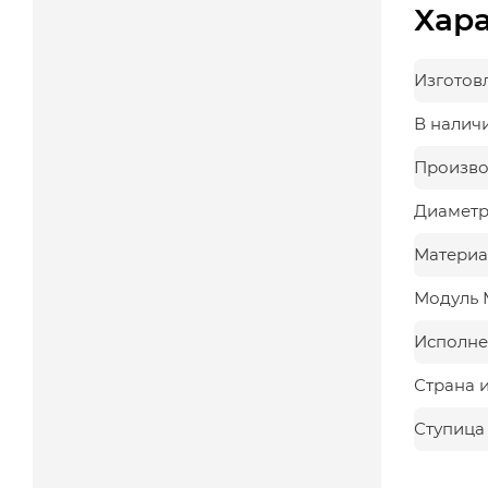
Хар
Изготов
В налич
Произво
Диаметр,
Материа
Модуль 
Исполне
Страна 
Ступица