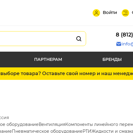
Войти
8 (812
info
ПАРТНЕРАМ
БРЕНДЫ
выборе товара? Оставьте свой номер и наш менед
ссия
ое оборудование
Вентиляция
Компоненты линейного пере
вание
Пневматическое оборудование
РТИ
Жидкости и смазк