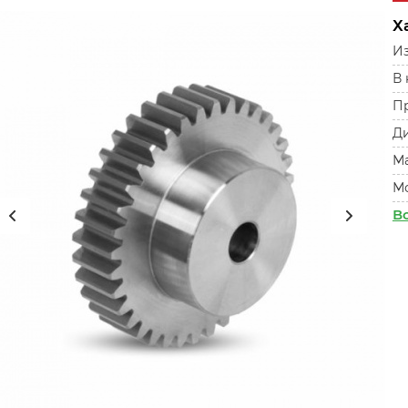
Х
Из
В
П
Ди
М
М
В