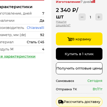
Изготовление:
7 дней
арактеристики
2 340
₽
/
готовление, дней
7
шт
 наличии
Да
Нашли
дешевле?
роизводитель
Chiaravalli
аметр, мм (de)
92
В корзину
атериал
Сталь С45
одуль М
4
Купить в 1 клик
се характеристики
Получить оптовые цены
Сегодня
Самовывоз
Вт/Пт
Отправка ТК
Рассчитать доставку