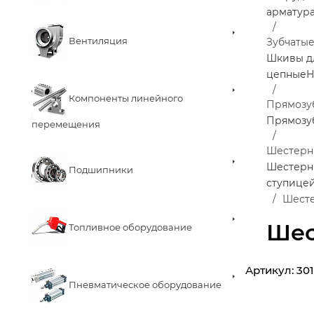
арматур
Вентиляция
Зубчаты
Шкивы д
цепные
Н
Компоненты линейного
Прямозу
Прямозу
перемещения
Шестерн
Шестерни
Подшипники
ступице
Шесте
Шес
Топливное оборудование
Артикул:
30
Пневматическое оборудование