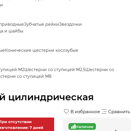
ки
приводные
Зубчатые рейки
Звездочки
ца и шайбы
ые
Конические шестерни косозубые
тупицей М2
Шестерни со ступицей М2.5
Шестерни со
стерни со ступицей М8
ей цилиндрическая
В избранное
Сравнить
При отсутствии
Наличие
изготовление: 7 дней