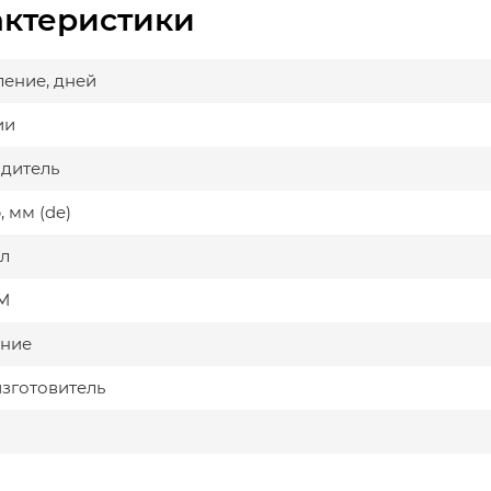
актеристики
ление, дней
ии
дитель
 мм (de)
л
М
ние
изготовитель