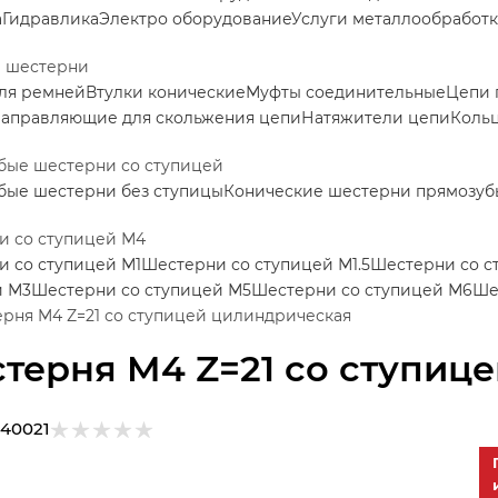
а
Гидравлика
Электро оборудование
Услуги металлообработ
е шестерни
ля ремней
Втулки конические
Муфты соединительные
Цепи 
аправляющие для скольжения цепи
Натяжители цепи
Коль
бые шестерни со ступицей
бые шестерни без ступицы
Конические шестерни прямозуб
и со ступицей М4
 со ступицей М1
Шестерни со ступицей М1.5
Шестерни со с
й М3
Шестерни со ступицей М5
Шестерни со ступицей М6
Ше
рня M4 Z=21 со ступицей цилиндрическая
терня M4 Z=21 со ступиц
140021