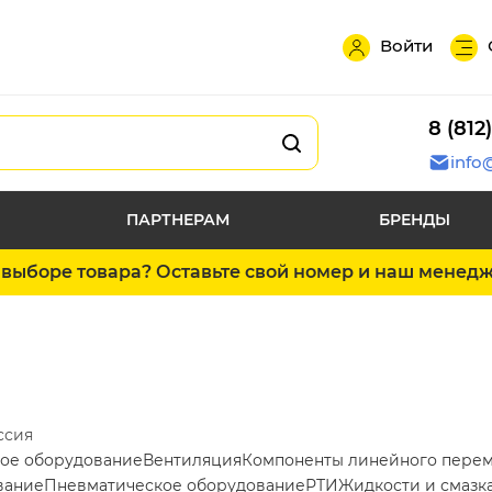
Войти
8 (812
info
ПАРТНЕРАМ
БРЕНДЫ
выборе товара? Оставьте свой номер и наш менед
ссия
ое оборудование
Вентиляция
Компоненты линейного пере
вание
Пневматическое оборудование
РТИ
Жидкости и смазк