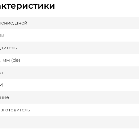
актеристики
ление, дней
ии
дитель
 мм (de)
л
М
ние
изготовитель