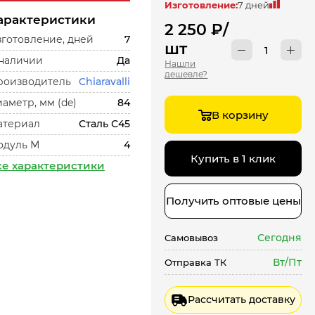
Изготовление:
7 дней
арактеристики
2 250
₽
/
готовление, дней
7
шт
 наличии
Да
Нашли
дешевле?
роизводитель
Chiaravalli
аметр, мм (de)
84
В корзину
атериал
Сталь С45
одуль М
4
Купить в 1 клик
се характеристики
Получить оптовые цены
Сегодня
Самовывоз
Вт/Пт
Отправка ТК
Рассчитать доставку