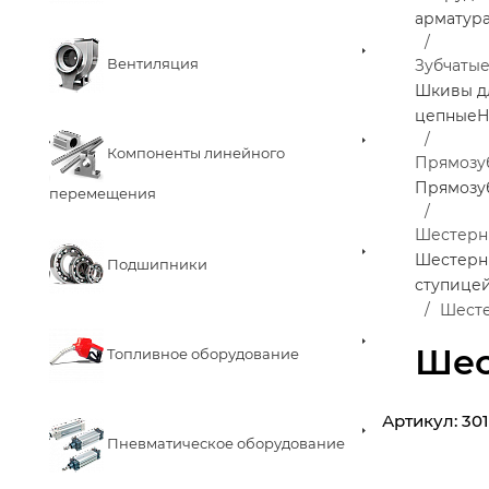
арматур
Вентиляция
Зубчаты
Шкивы д
цепные
Н
Компоненты линейного
Прямозу
Прямозу
перемещения
Шестерн
Шестерни
Подшипники
ступице
Шесте
Шес
Топливное оборудование
Артикул:
30
Пневматическое оборудование