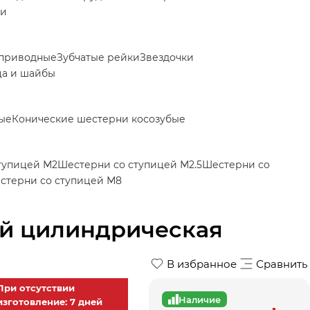
ки
приводные
Зубчатые рейки
Звездочки
ца и шайбы
ые
Конические шестерни косозубые
тупицей М2
Шестерни со ступицей М2.5
Шестерни со
стерни со ступицей М8
ей цилиндрическая
В избранное
Сравнить
При отсутствии
Наличие
изготовление: 7 дней