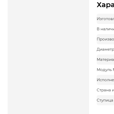
Хар
Изготов
В налич
Произво
Диаметр,
Материа
Модуль 
Исполне
Страна 
Ступица