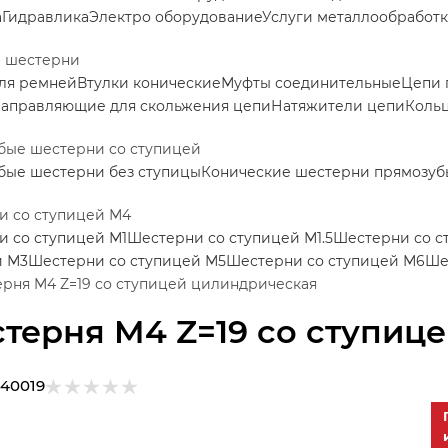
а
Гидравлика
Электро оборудование
Услуги металлообработ
е шестерни
ля ремней
Втулки конические
Муфты соединительные
Цепи 
аправляющие для скольжения цепи
Натяжители цепи
Коль
бые шестерни со ступицей
бые шестерни без ступицы
Конические шестерни прямозуб
и со ступицей М4
 со ступицей М1
Шестерни со ступицей М1.5
Шестерни со с
й М3
Шестерни со ступицей М5
Шестерни со ступицей М6
Ше
рня M4 Z=19 со ступицей цилиндрическая
терня M4 Z=19 со ступиц
140019