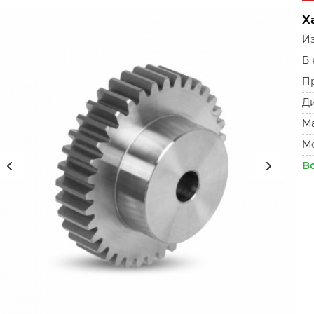
Х
Из
В
П
Ди
М
М
В