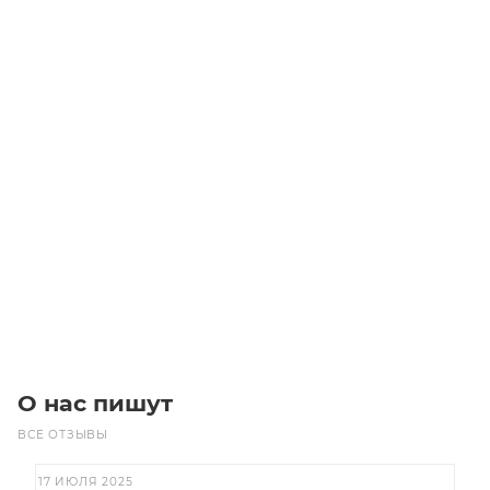
PJ1118/10 440J10 MICROV Ремень (Gates)
Уточните наличие
Цена по запросу
Под заказ
О нас пишут
ВСЕ ОТЗЫВЫ
17 ИЮЛЯ 2025