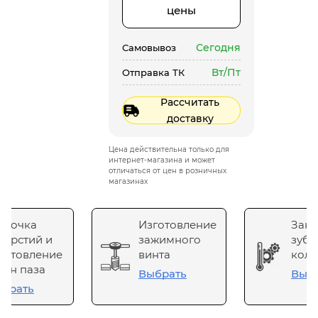
цены
Сегодня
Самовывоз
Вт/Пт
Отправка ТК
Рассчитать
доставку
Цена действительна только для
интернет-магазина и может
отличаться от цен в розничных
магазинах
сточка
Изготовление
Зака
верстий и
зажимного
зубч
готовление
винта
коле
он паза
Выбрать
Выб
брать