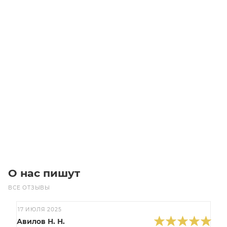
Звездочка 08B-3 со ступицей, под расточку, Z=18
Уточните наличие
1 350
₽
/шт
В корзину
О нас пишут
ВСЕ ОТЗЫВЫ
17 ИЮЛЯ 2025
Авилов Н. Н.