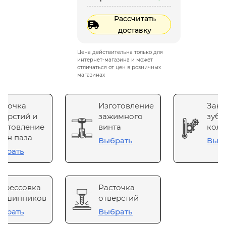
Рассчитать
доставку
Цена действительна только для
интернет-магазина и может
отличаться от цен в розничных
магазинах
сточка
Изготовление
Зака
верстий и
зажимного
зубч
готовление
винта
коле
он паза
Выбрать
Выб
брать
прессовка
Расточка
одшипников
отверстий
брать
Выбрать