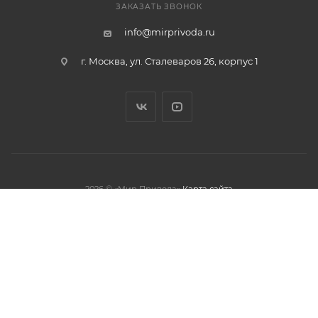
ЗАКАЗАТЬ ЗВОНОК
info@mirprivoda.ru
г. Москва, ул. Сталеваров 26, корпус 1
2026 © «Мир Привода»
Карта сайта
олжая использовать данный сайт,
тношении обработки персональных