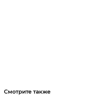
CH-04 R.28 71F14 червячный редуктор Chiaravalli
Уточните наличие
Цена по запросу
Под заказ
Смотрите также