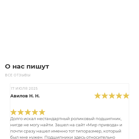
Изготовление: 10 дней
2 040
₽
/шт
В корзину
О нас пишут
ВСЕ ОТЗЫВЫ
17 ИЮЛЯ 2025
Авилов Н. Н.
Долго искал нестандартный роликовый подшипник,
нигде не могу найти. Зашел на сайт «Мир привода» и
почти сразу нашел именно тот типоразмер, который
был мне нужен. Подшипники здесь относительно