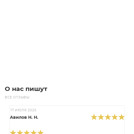
W 63 U 30 P90 B5 V5 червячный редуктор Bonfiglioli
Уточните наличие
35 100
₽
/шт
В корзину
О нас пишут
ВСЕ ОТЗЫВЫ
17 ИЮЛЯ 2025
Авилов Н. Н.