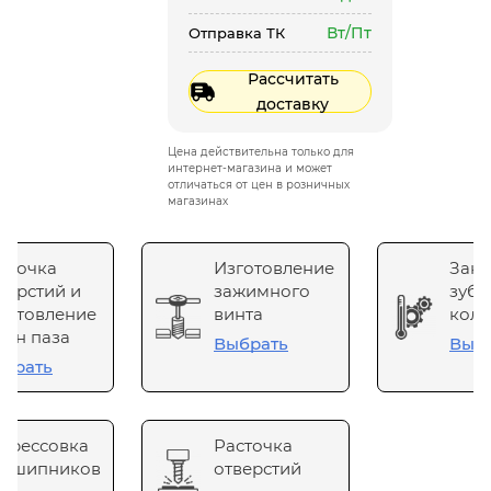
Вт/Пт
Отправка ТК
Рассчитать
доставку
Цена действительна только для
интернет-магазина и может
отличаться от цен в розничных
магазинах
сточка
Изготовление
Зака
верстий и
зажимного
зубч
готовление
винта
коле
он паза
Выбрать
Выб
брать
прессовка
Расточка
одшипников
отверстий