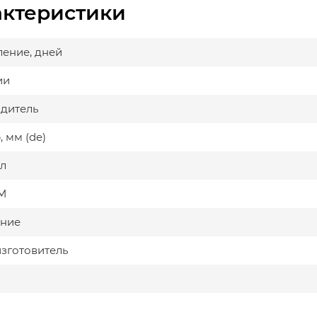
актеристики
ление, дней
ии
дитель
 мм (de)
л
М
ние
изготовитель