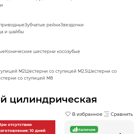
ки
приводные
Зубчатые рейки
Звездочки
ца и шайбы
ые
Конические шестерни косозубые
тупицей М2
Шестерни со ступицей М2.5
Шестерни со
стерни со ступицей М8
ей цилиндрическая
В избранное
Сравнить
При отсутствии
Наличие
изготовление: 10 дней