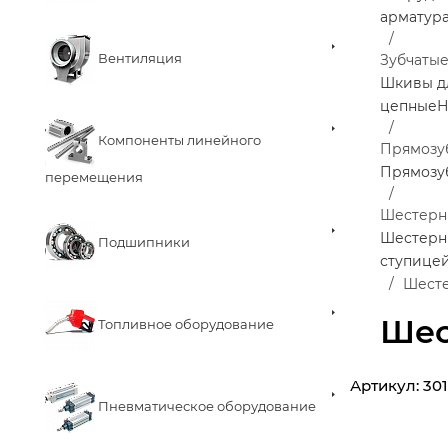
арматур
Вентиляция
Зубчаты
Шкивы д
цепные
Н
Компоненты линейного
Прямозу
Прямозу
перемещения
Шестерн
Шестерни
Подшипники
ступице
Шесте
Шес
Топливное оборудование
Артикул:
30
Пневматическое оборудование