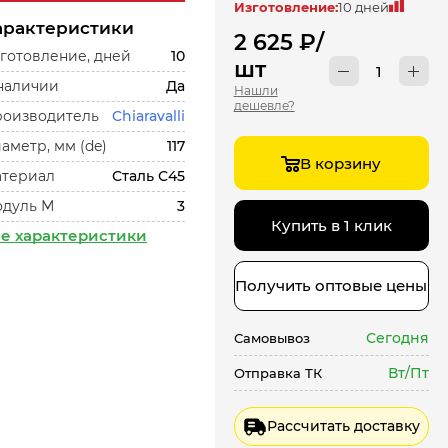
Изготовление:
10 дней
арактеристики
2 625
₽
/
готовление, дней
10
шт
наличии
Да
Нашли
дешевле?
оизводитель
Chiaravalli
аметр, мм (de)
117
В корзину
териал
Сталь С45
дуль М
3
Купить в 1 клик
е характеристики
Получить оптовые цены
Сегодня
Самовывоз
Вт/Пт
Отправка ТК
Рассчитать доставку