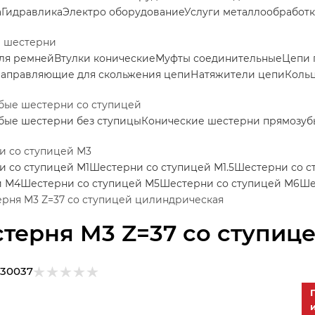
а
Гидравлика
Электро оборудование
Услуги металлообработ
е шестерни
ля ремней
Втулки конические
Муфты соединительные
Цепи 
аправляющие для скольжения цепи
Натяжители цепи
Коль
бые шестерни со ступицей
бые шестерни без ступицы
Конические шестерни прямозуб
и со ступицей М3
 со ступицей М1
Шестерни со ступицей М1.5
Шестерни со с
й М4
Шестерни со ступицей М5
Шестерни со ступицей М6
Ше
рня M3 Z=37 со ступицей цилиндрическая
терня M3 Z=37 со ступиц
130037