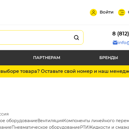
Войти
8 (812
info
ПАРТНЕРАМ
БРЕНДЫ
выборе товара? Оставьте свой номер и наш менед
ссия
ое оборудование
Вентиляция
Компоненты линейного пере
вание
Пневматическое оборудование
РТИ
Жидкости и смазк