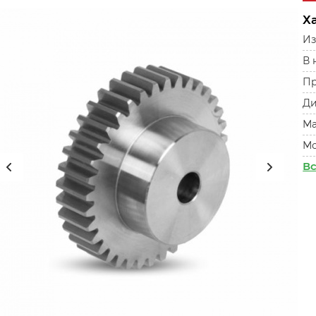
Х
Из
В 
Пр
Ди
Ма
Мо
Вс