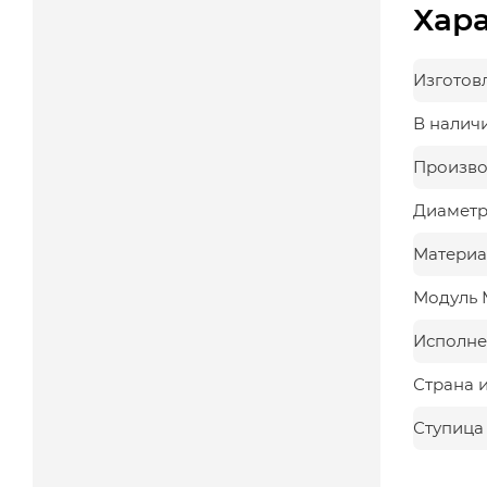
Хар
Изготов
В налич
Произво
Диаметр,
Материа
Модуль 
Исполне
Страна 
Ступица