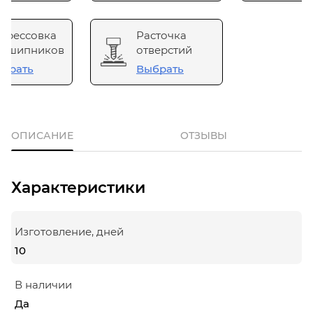
прессовка
Расточка
одшипников
отверстий
брать
Выбрать
ОПИСАНИЕ
ОТЗЫВЫ
Характеристики
Изготовление, дней
10
В наличии
Да