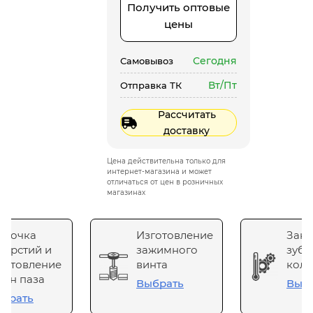
Получить оптовые
цены
Сегодня
Самовывоз
Вт/Пт
Отправка ТК
Рассчитать
доставку
Цена действительна только для
интернет-магазина и может
отличаться от цен в розничных
магазинах
сточка
Изготовление
Зака
верстий и
зажимного
зубч
готовление
винта
коле
он паза
Выбрать
Выб
брать