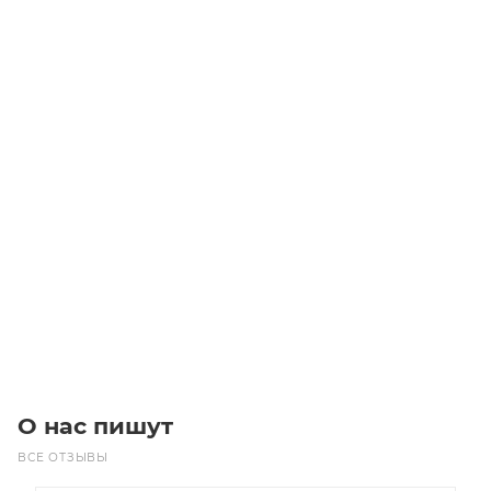
PJ1110/7 437J7 MICROV Ремень (Gates)
Уточните наличие
Цена по запросу
Под заказ
О нас пишут
ВСЕ ОТЗЫВЫ