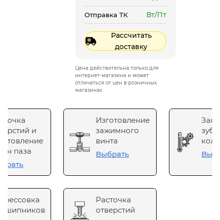
Вт/Пт
Отправка ТК
Рассчитать
доставку
Цена действительна только для
интернет-магазина и может
отличаться от цен в розничных
магазинах
сточка
Изготовление
Зака
верстий и
зажимного
зубч
готовление
винта
коле
он паза
Выбрать
Выб
брать
прессовка
Расточка
одшипников
отверстий