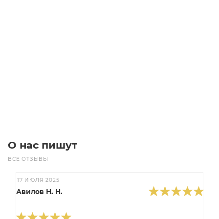
5SPA-170 (под расточку) Шкив
Уточните наличие
8 800
₽
/шт
В корзину
О нас пишут
ВСЕ ОТЗЫВЫ
17 ИЮЛЯ 2025
Авилов Н. Н.