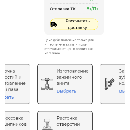
Вт/Пт
Отправка ТК
Рассчитать
доставку
Цена действительна только для
интернет-магазина и может
отличаться от цен в розничных
магазинах
сточка
Изготовление
Зака
верстий и
зажимного
зубч
готовление
винта
коле
он паза
Выбрать
Выб
брать
прессовка
Расточка
одшипников
отверстий