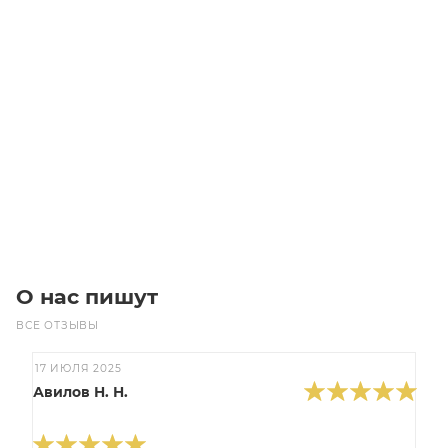
PM6883/14 2710M14 MICROV Ремень (Gates)
Уточните наличие
Цена по запросу
Под заказ
О нас пишут
ВСЕ ОТЗЫВЫ
17 ИЮЛЯ 2025
Авилов Н. Н.