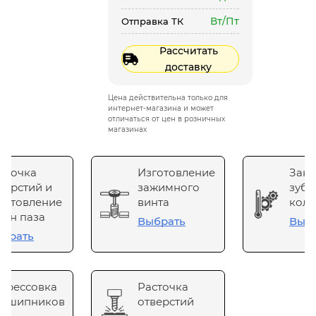
Вт/Пт
Отправка ТК
Рассчитать
доставку
Цена действительна только для
интернет-магазина и может
отличаться от цен в розничных
магазинах
сточка
Изготовление
Зака
верстий и
зажимного
зубч
готовление
винта
коле
он паза
Выбрать
Выб
брать
прессовка
Расточка
одшипников
отверстий