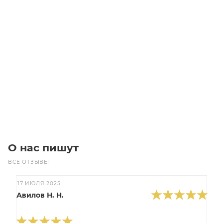
HTD 2000 20M 290 Ремень (Gates)
Уточните наличие
Цена по запросу
Под заказ
О нас пишут
ВСЕ ОТЗЫВЫ
17 ИЮЛЯ 2025
Авилов Н. Н.