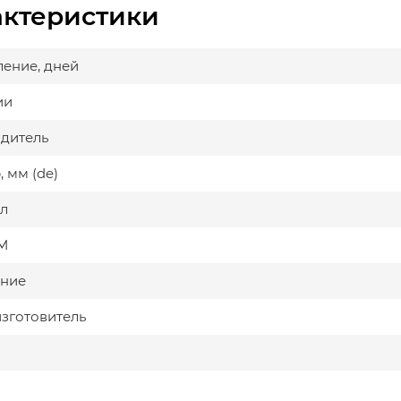
актеристики
ление, дней
ии
дитель
 мм (de)
л
М
ние
изготовитель