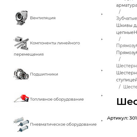
арматур
Вентиляция
Зубчаты
Шкивы д
цепные
Н
Компоненты линейного
Прямозу
Прямозу
перемещения
Шестерни
Шестерни
Подшипники
ступице
Шесте
Шес
Топливное оборудование
Артикул:
30
Пневматическое оборудование