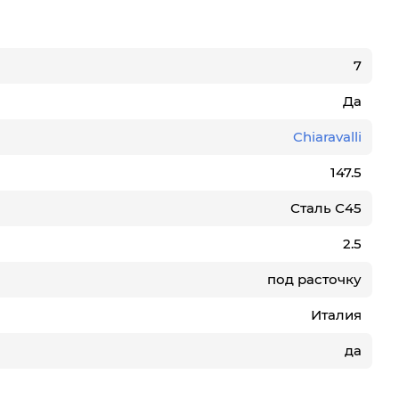
7
Да
Chiaravalli
147.5
Сталь С45
2.5
под расточку
Италия
да