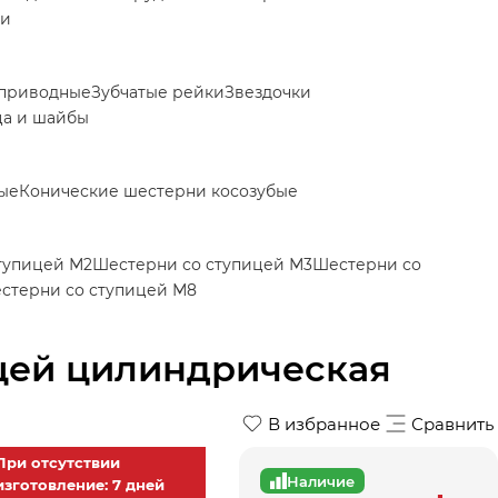
ки
приводные
Зубчатые рейки
Звездочки
ца и шайбы
ые
Конические шестерни косозубые
тупицей М2
Шестерни со ступицей М3
Шестерни со
стерни со ступицей М8
ицей цилиндрическая
В избранное
Сравнить
При отсутствии
Наличие
изготовление: 7 дней