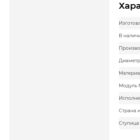
Хар
Изготов
В налич
Произво
Диаметр,
Материа
Модуль 
Исполне
Страна 
Ступица