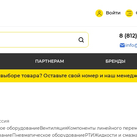
Войти
8 (812
info
ПАРТНЕРАМ
БРЕНДЫ
выборе товара? Оставьте свой номер и наш менед
ссия
ое оборудование
Вентиляция
Компоненты линейного пере
вание
Пневматическое оборудование
РТИ
Жидкости и смазк