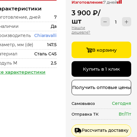
Изготовление:
7 дней
арактеристики
3 900
₽
/
готовление, дней
7
шт
 наличии
Да
Нашли
дешевле?
роизводитель
Chiaravalli
аметр, мм (de)
147.5
В корзину
атериал
Сталь С45
одуль М
2.5
Купить в 1 клик
се характеристики
Получить оптовые цены
Сегодня
Самовывоз
Вт/Пт
Отправка ТК
Рассчитать доставку