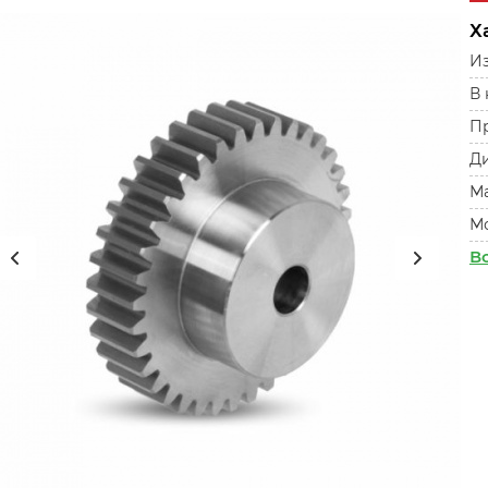
Х
Из
В
П
Ди
М
М
В