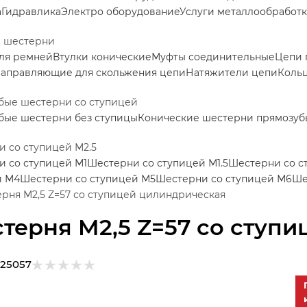
а
Гидравлика
Электро оборудование
Услуги металлообработ
е шестерни
ля ремней
Втулки конические
Муфты соединительные
Цепи 
аправляющие для скольжения цепи
Натяжители цепи
Коль
бые шестерни со ступицей
бые шестерни без ступицы
Конические шестерни прямозуб
 со ступицей М2.5
 со ступицей М1
Шестерни со ступицей М1.5
Шестерни со с
й М4
Шестерни со ступицей М5
Шестерни со ступицей М6
Ше
рня M2,5 Z=57 со ступицей цилиндрическая
терня M2,5 Z=57 со ступ
125057