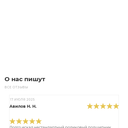
Герметик фланцевый RUSBOND А5.74 50 мл
Уточните наличие
Цена по запросу
Под заказ
О нас пишут
ВСЕ ОТЗЫВЫ
17 ИЮЛЯ 2025
Авилов Н. Н.
Долго искал нестандартный роликовый подшипник,