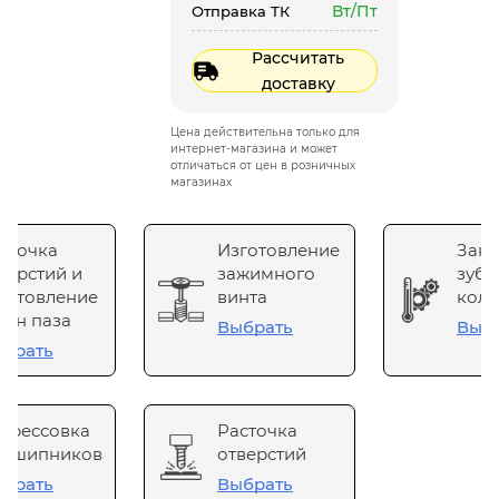
Вт/Пт
Отправка ТК
Рассчитать
доставку
Цена действительна только для
интернет-магазина и может
отличаться от цен в розничных
магазинах
сточка
Изготовление
Зака
верстий и
зажимного
зубч
готовление
винта
коле
он паза
Выбрать
Выб
брать
прессовка
Расточка
одшипников
отверстий
брать
Выбрать