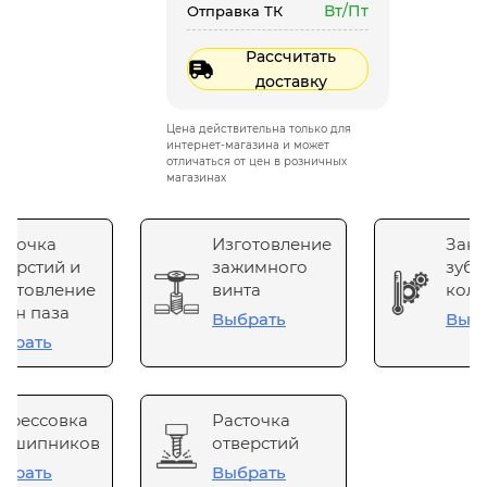
Вт/Пт
Отправка ТК
Рассчитать
доставку
Цена действительна только для
интернет-магазина и может
отличаться от цен в розничных
магазинах
сточка
Изготовление
Зака
верстий и
зажимного
зубч
готовление
винта
коле
он паза
Выбрать
Выб
брать
прессовка
Расточка
одшипников
отверстий
брать
Выбрать