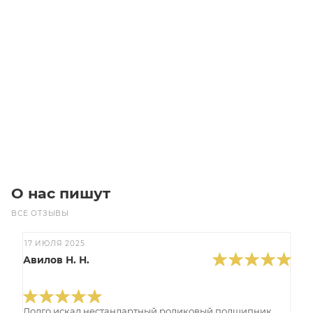
HTD 2504 8M 20 Ремень (Gates)
Уточните наличие
Цена по запросу
Под заказ
О нас пишут
ВСЕ ОТЗЫВЫ
17 ИЮЛЯ 2025
Авилов Н. Н.
Долго искал нестандартный роликовый подшипник,