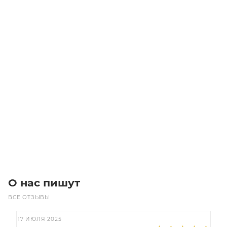
Звездочка 06B-1 со ступицей, под шпонку, Z=12, d=15
температурная закалка
Уточните наличие
855.85
₽
/шт
В корзину
О нас пишут
ВСЕ ОТЗЫВЫ
17 ИЮЛЯ 2025