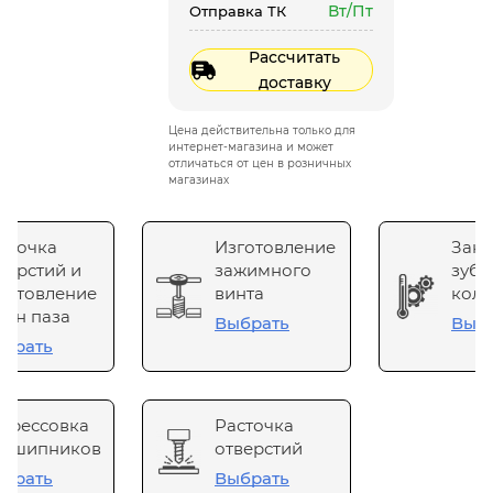
Вт/Пт
Отправка ТК
Рассчитать
доставку
Цена действительна только для
интернет-магазина и может
отличаться от цен в розничных
магазинах
сточка
Изготовление
Зака
верстий и
зажимного
зубч
готовление
винта
коле
он паза
Выбрать
Выб
брать
прессовка
Расточка
одшипников
отверстий
брать
Выбрать