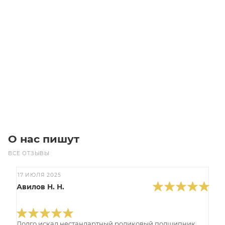
Сферический шарикоподшипник 2215 K
Уточните наличие
Цена по запросу
Под заказ
О нас пишут
ВСЕ ОТЗЫВЫ
17 ИЮЛЯ 2025
Авилов Н. Н.
Долго искал нестандартный роликовый подшипник,