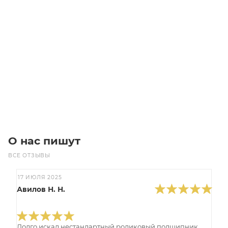
NMRV 75 крышка
Уточните наличие
Цена по запросу
Под заказ
О нас пишут
ВСЕ ОТЗЫВЫ
17 ИЮЛЯ 2025
Авилов Н. Н.
Долго искал нестандартный роликовый подшипник,