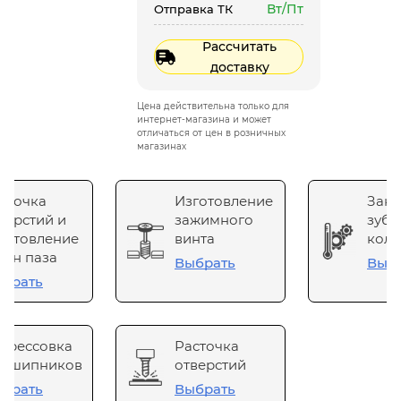
Вт/Пт
Отправка ТК
Рассчитать
доставку
Цена действительна только для
интернет-магазина и может
отличаться от цен в розничных
магазинах
сточка
Изготовление
Зака
верстий и
зажимного
зубч
готовление
винта
коле
он паза
Выбрать
Выб
брать
прессовка
Расточка
одшипников
отверстий
брать
Выбрать